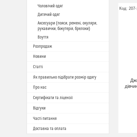
Чоловічий одяг
207-
Дитячий одяг
Аксесуари (пояси, ремені, окуляри,
рукавички, біжутерія, брелоки)
Взуття
Розпродаж
Новини
Статті
Як правильно підібрати розмір одягу
Дж
дівчи
Про нас
Сертифікати та ліцензії
Відгуки
Часті питання
Доставка та оплата