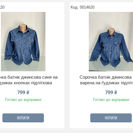
220
0014620
ка батнік джинсова синя на
Сорочка батнік джинсова
дзиках кнопках підліткова
варена на ґудзиках підлі
799 ₴
799 ₴
Готово до відправки
Готово до відправки
КУПИТИ
КУПИТИ