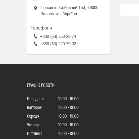
Проспект Соборний 153, 69000,
Запоріжжя, Україна
+380 (68) 550-29-74
+380 (63) 229-79-92
ГРАФІК РОБОТИ
Понеділок
10:00
19:00
Вівторок
10:00
19:00
Середа
10:00
19:00
Четвер
10:00
19:00
Пʼятниця
10:00
19:00