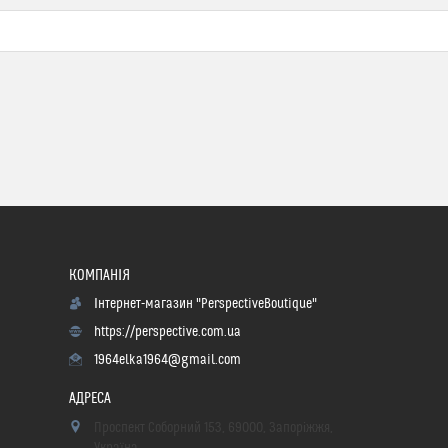
Інтернет-магазин "PerspectiveBoutique"
https://perspective.com.ua
1964elka1964@gmail.com
Проспект Соборний 153, 69000, Запоріжжя,