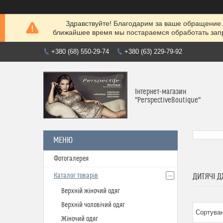
Здравствуйте! Благодарим за ваше обращение. 
ближайшее время мы постараемся обработать запр
+380 (68) 550-29-74
+380 (63) 229-79-92
Інтернет-магазин
"PerspectiveBoutique"
Фотогалерея
Каталог товарів
ДИТЯЧІ 
Верхній жіночий одяг
Верхній чоловічий одяг
Жіночий одяг