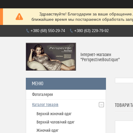
Здравствуйте! Благодарим за ваше обращение. 
ближайшее время мы постараемся обработать запр
+380 (68) 550-29-74
+380 (63) 229-79-92
Інтернет-магазин
"PerspectiveBoutique"
Фотогалерея
Каталог товарів
ТОВАРИ Т
Верхній жіночий одяг
Верхній чоловічий одяг
Жіночий одяг