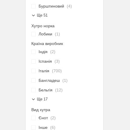
Бурштиновий
4
Ще 51
Хутро норка
Лобики
1
Країна виробник
Індія
2
Іспанія
3
Італія
700
Бангладеш
1
Бельгія
12
Ще 17
Вид хутра
Єнот
2
Інше
6