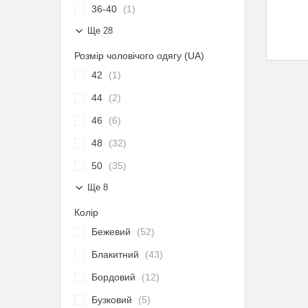
36-40
1
Ще 28
Розмір чоловічого одягу (UA)
42
1
44
2
46
6
48
32
50
35
Ще 8
Колір
Бежевий
52
Блакитний
43
Бордовий
12
Бузковий
5