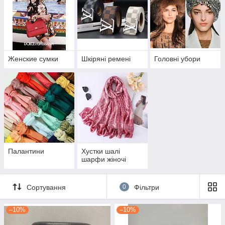
Женские сумки
Шкіряні ремені
Головні убори
Палантини
Хустки шалі
шарфи жіночі
Сортування
0
Фільтри
–10%
–10%