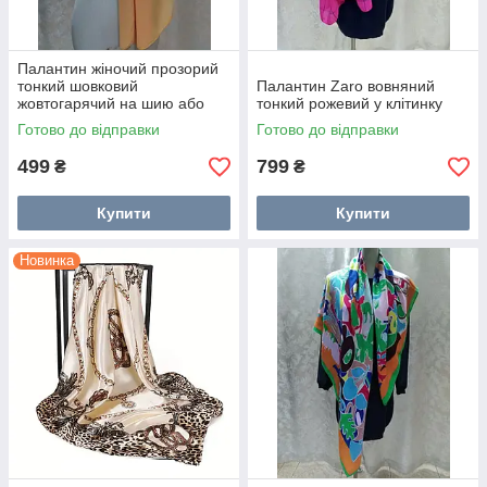
Палантин жіночий прозорий
тонкий шовковий
Палантин Zaro вовняний
жовтогарячий на шию або
тонкий рожевий у клітинку
голову
Готово до відправки
Готово до відправки
499
799
₴
₴
Купити
Купити
Новинка