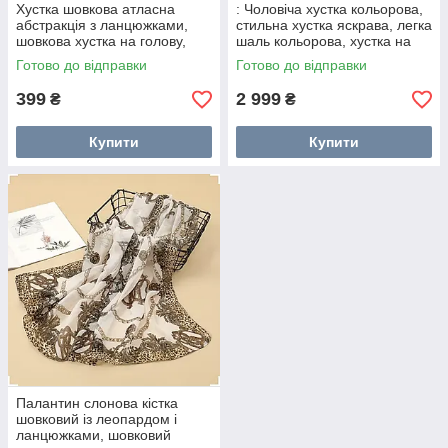
Хустка шовкова атласна
: Чоловіча хустка кольорова,
абстракція з ланцюжками,
стильна хустка яскрава, легка
шовкова хустка на голову,
шаль кольорова, хустка на
косинка, хустка на шию.
голову жіноча кольорова
Готово до відправки
Готово до відправки
399
2 999
₴
₴
Купити
Купити
Палантин слонова кістка
шовковий із леопардом і
ланцюжками, шовковий