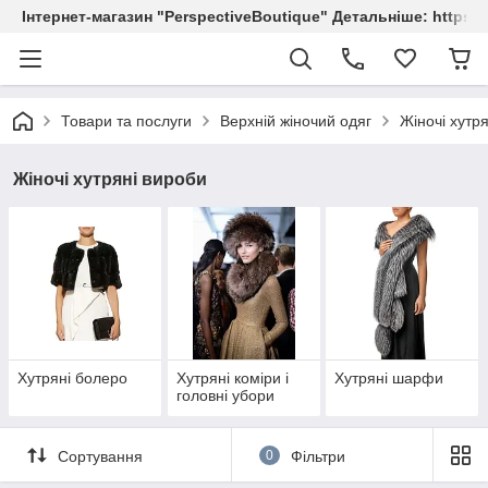
Інтернет-магазин "PerspectiveBoutique" Детальніше: https://
Товари та послуги
Верхній жіночий одяг
Жіночі хутр
Жіночі хутряні вироби
Хутряні болеро
Хутряні коміри і
Хутряні шарфи
головні убори
Сортування
0
Фільтри