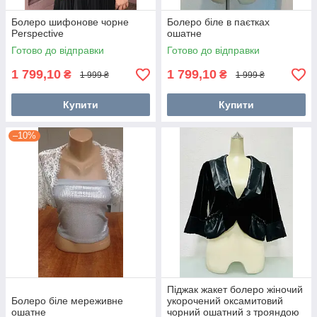
Болеро шифонове чорне
Болеро біле в паєтках
Perspective
ошатне
Готово до відправки
Готово до відправки
1 799,10
1 799,10
₴
₴
1 999 ₴
1 999 ₴
Купити
Купити
–10%
Піджак жакет болеро жіночий
Болеро біле мереживне
укорочений оксамитовий
ошатне
чорний ошатний з трояндою