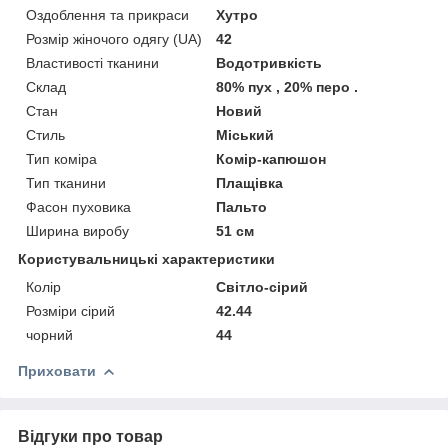
Оздоблення та прикраси
Хутро
Розмір жіночого одягу (UA)
42
Властивості тканини
Водотривкість
Склад
80% пух , 20% перо .
Стан
Новий
Стиль
Міський
Тип коміра
Комір-капюшон
Тип тканини
Плащівка
Фасон пуховика
Пальто
Ширина виробу
51 см
Користувальницькі характеристики
Колір
Світло-сірий
Розміри сірий
42.44
чорний
44
Приховати
Відгуки про товар