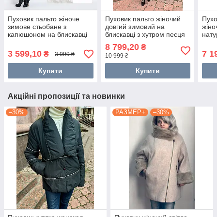
Пуховик пальто жіноче
Пуховик пальто жіночий
Пухо
зимове стьобане з
довгий зимовий на
жіно
капюшоном на блискавці
блискавці з хутром песця
нату
темно-синє по коліно
на капюшоні чорний
кап
8 799,20
₴
3 599,10
7 1
₴
3 999 ₴
10 999 ₴
Купити
Купити
Акційні пропозиції та новинки
–30%
РАЗМЕР+
–30%