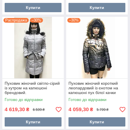
Купити
Купити
Распродажа
–30%
–30%
Пуховик жіночий світло-сірий
Пуховик жіночий короткий
із хутром на капюшоні
леопардовий із єнотом на
брендовий.
капюшоні пух білої качки
Готово до відправки
Готово до відправки
4 619,30
4 059,30
₴
₴
6 599 ₴
5 799 ₴
Купити
Купити