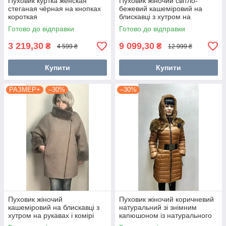
Пуховик куртка женская
Пуховик жіночий світло-
стеганая чёрная на кнопках
бежевий кашеміровий на
короткая
блискавці з хутром на
рукавах і комірі Розмір +
Готово до відправки
Готово до відправки
3 219,30
9 099,30
₴
₴
4 599 ₴
12 999 ₴
Купити
Купити
РАЗМЕР+
–30%
–30%
Пуховик жіночий
Пуховик жіночий коричневий
кашеміровий на блискавці з
натуральний зі знімним
хутром на рукавах і комірі
капюшоном із натурального
колір капучино Розмір +
хутра Barrous