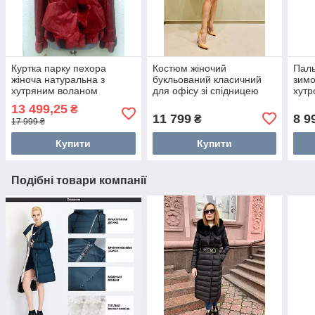
Куртка парку пехора
Костюм жіночий
Паль
жіноча натуральна з
букльований класичний
зимо
хутряним воланом
для офісу зі спідницею
хутр
червона курточка
елітний
13 499,25
₴
11 799
8 9
₴
17 999 ₴
Купити
Купити
Подібні товари компанії