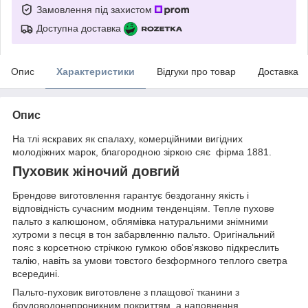
Замовлення під захистом
Доступна доставка
Опис
Характеристики
Відгуки про товар
Доставка
Опис
На тлі яскравих як спалаху, комерційними вигідних
молодіжних марок, благородною зіркою сяє фірма 1881.
Пуховик жіночий довгий
Брендове виготовлення гарантує бездоганну якість і
відповідність сучасним модним тенденціям. Тепле пухове
пальто з капюшоном, облямівка натуральними знімними
хутроми з песця в тон забарвленню пальто. Оригінальний
пояс з корсетною стрічкою гумкою обов'язково підкреслить
талію, навіть за умови товстого безформного теплого светра
всередині.
Пальто-пуховик виготовлене з плащової тканини з
брудоводонепроникним покриттям, а наповнення