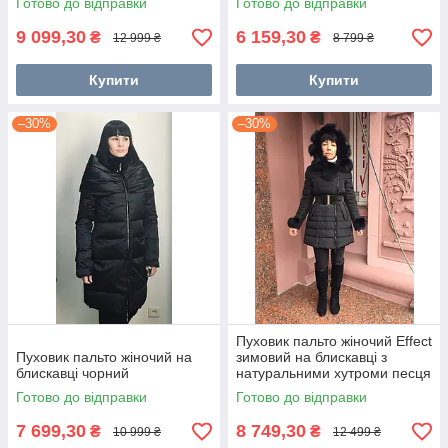
Готово до відправки
Готово до відправки
9 099,30
6 159,30
₴
₴
12 999 ₴
8 799 ₴
Купити
Купити
–30%
–30%
Пуховик пальто жіночий Effect
Пуховик пальто жіночий на
зимовий на блискавці з
блискавці чорний
натуральними хутроми песця
на капюшоні та рукавах
Готово до відправки
Готово до відправки
молодіжний
7 699,30
8 749,30
₴
₴
10 999 ₴
12 499 ₴