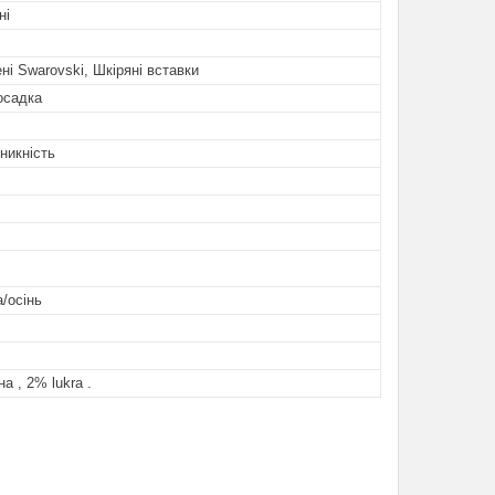
ні
ні Swarovski, Шкіряні вставки
осадка
никність
/осінь
а , 2% lukra .