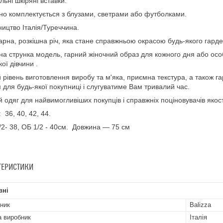
льні шкіряні вставки.
но комплектується з блузами, светрами або футболками.
ицтво Італія/Туреччина.
арна, розкішна річ, яка стане справжньою окрасою будь-якого гард
а струнка модель, гарний жіночний образ для кожного дня або осо
ої дівчини .
 рівень виготовлення виробу та м'яка, приємна текстура, а також 
 для будь-якої покупниці і слугуватиме Вам тривалий час.
й одяг для найвимогливіших покупців і справжніх поціновувачів якост
 36, 40, 42, 44.
/2- 38, ОБ 1/2 - 40см. Довжина — 75 см
ТЕРИСТИКИ
вні
ник
Balizza
а виробник
Італія