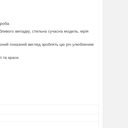
ероба.
бливого випадку, стильна сучасна модель, мрія
гарний показний вигляд зроблять цю річ улюбленим
і та краси.