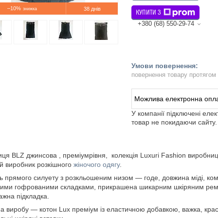
–10%
38 днів
КУПИТИ З
+380 (68) 550-29-74
повернення товару протягом
У компанії підключені еле
товар не покидаючи сайту.
ця BLZ джинсова , преміумрівня, колекція Luxuri Fashion виробниц
й виробник розкішного
жіночого одягу
.
 прямого силуету з розкльошеним низом — годе, довжина міді, ко
ими гофрованими складками, прикрашена шикарним шкіряним реме
ажна підкладка.
а виробу — котон Lux преміум із еластичною добавкою, важка, краси