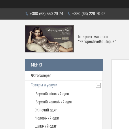
+380 (68) 550-29-74
+380 (63) 229-79-92
Інтернет-магазин
"PerspectiveBoutique"
Фотогалерея
Товары и услуги
Верхній жіночий одяг
Верхній чоловічий одяг
Жіночий одяг
Чоловічий одяг
Дитячий одяг