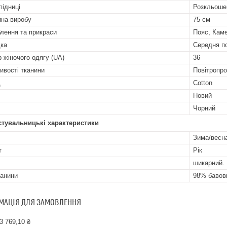
підниці
Розкльоше
на виробу
75 см
лення та прикраси
Пояс, Каме
ка
Середня п
р жіночого одягу (UA)
36
ивості тканини
Повітропро
д
Cotton
Новий
Чорний
стувальницькі характеристики
Зима/весна
т
Рік
шикарний.
канини
98% бавовн
МАЦІЯ ДЛЯ ЗАМОВЛЕННЯ
3 769,10 ₴