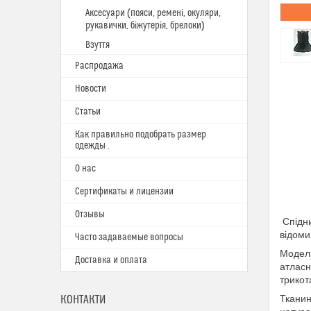
Аксесуари (пояси, ремені, окуляри,
рукавички, біжутерія, брелоки)
Взуття
Распродажа
Новости
Статьи
Как правильно подобрать размер
одежды .
О нас
Сертификаты и лицензии
Отзывы
Спідни
відоми
Часто задаваемые вопросы
Модель
Доставка и оплата
атласн
трикот
КОНТАКТИ
Тканин