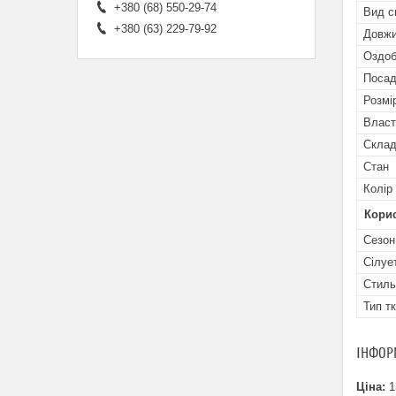
+380 (68) 550-29-74
Вид с
+380 (63) 229-79-92
Довжи
Оздоб
Посад
Розмі
Власт
Скла
Стан
Колір
Кори
Сезон
Сілуе
Стиль
Тип т
ІНФОР
Ціна:
1