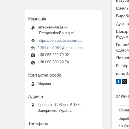
натура
Ідеаль
Виробн
Дуже г
Інтернет-магазин
Шикарн
"PerspectiveBoutique"
будь-як
https://perspective.com.ua
Гарний
1964elka1964@gmail.com
одягом
+38 063 229 79 92
Якісни
+38 068 550 29 74
Розмір:
пояс 1
Марина
ХАРАК
Проспект Соборный 153 .,
Осно
Запоріжжя, Україна
Вироб
Країн