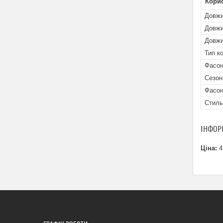
Кори
Довжи
Довжи
Довжи
Тип к
Фасон
Сезон
Фасон
Стиль
ІНФОР
Ціна:
4