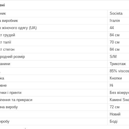
вні
ник
Societa
а виробник
Італія
р жіночого одягу (UA)
44
т грудей
84 см
т талії
70 см
т стегон
84 см
родний розмір
S/M
канини
Трикотаж
д
85% viscos
бка
Кнопки
овне
Ні
нки і принти
Без візерун
лення та прикраси
Камені Swa
на виробу
72 см
Новий
иробу
Боді