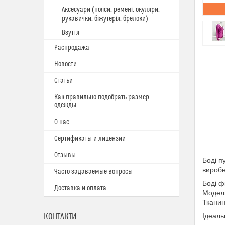
Аксесуари (пояси, ремені, окуляри,
рукавички, біжутерія, брелоки)
Взуття
Распродажа
Новости
Статьи
Как правильно подобрать размер
одежды .
О нас
Сертификаты и лицензии
Отзывы
Боді п
вироб
Часто задаваемые вопросы
Боді ф
Доставка и оплата
Модель
Тканин
КОНТАКТИ
Ідеаль