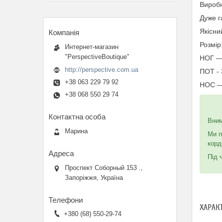
Виробн
Дуже г
Якісни
Розмір
Интернет-магазин
"PerspectiveBoutique"
НОГ —
http://perspective.com.ua
ПОТ -
+38 063 229 79 92
НОС —
+38 068 550 29 74
Вни
Марина
Ми п
корд
Під 
Проспект Соборный 153 .,
Запоріжжя, Україна
ХАРАК
+380 (68) 550-29-74