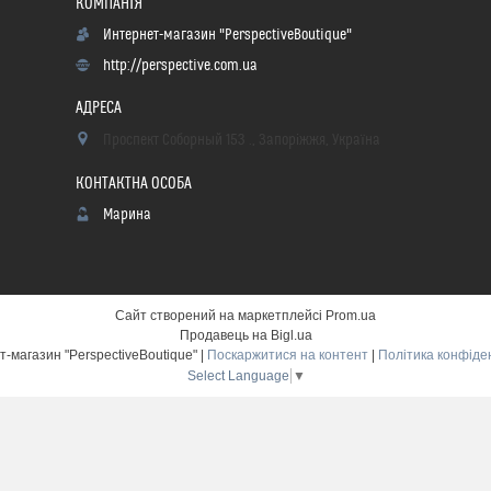
Интернет-магазин "PerspectiveBoutique"
http://perspective.com.ua
Проспект Соборный 153 ., Запоріжжя, Україна
Марина
Сайт створений на маркетплейсі
Prom.ua
Продавець на Bigl.ua
Интернет-магазин "PerspectiveBoutique" |
Поскаржитися на контент
|
Політика конфіде
Select Language
▼