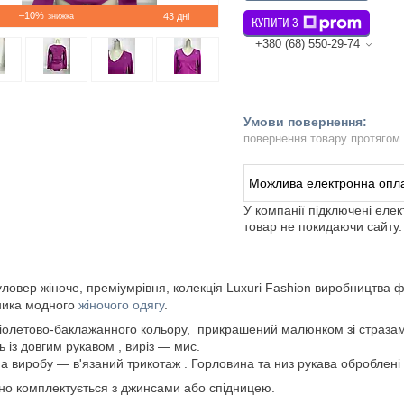
–10%
43 дні
КУПИТИ З
+380 (68) 550-29-74
повернення товару протягом
У компанії підключені еле
товар не покидаючи сайту.
уловер жіноче, преміумрівня, колекція Luxuri Fashion виробництва фа
ника модного
жіночого одягу
.
іолетово-баклажанного кольору, прикрашений малюнком зі стразам
 із довгим рукавом , виріз — мис.
а виробу — в'язаний трикотаж . Горловина та низ рукава оброблені
но комплектується з джинсами або спідницею.