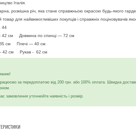
ицтво Італія.
арна, розкішна річ, яка стане справжньою окрасою будь-якого гард
й товар для найвимогливіших покупців і справжніх поціновувачів якос
: 44
 42 см Довжина по спинці — 72 см
 35 см Плечі — 40 см
 42 см Рукав - 62 см
мание!
рацюємо за передоплатою від 200 грн. або 100% оплата. Швидка достав
оном.
час замовлення уточнюйте наявність і розмір.
ТЕРИСТИКИ