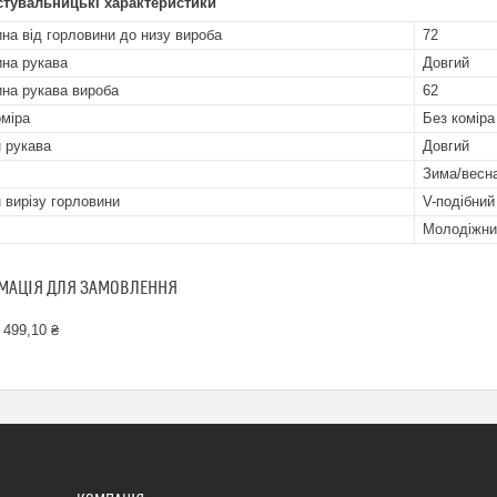
стувальницькі характеристики
на від горловини до низу вироба
72
на рукава
Довгий
на рукава вироба
62
оміра
Без коміра
 рукава
Довгий
Зима/весна
 вирізу горловини
V-подібний
Молодіжни
МАЦІЯ ДЛЯ ЗАМОВЛЕННЯ
 499,10 ₴