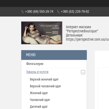
+380 (68) 550-29-74
+380 (63) 229-79-92
Інтернет-магазин
"PerspectiveBoutique"
Детальніше:
https://perspective.com.ua/u
Фотогалерея
Товары и услуги
Верхній жіночий одяг
Верхній чоловічий одяг
Жіночий одяг
Чоловічий одяг
Дитячий одяг