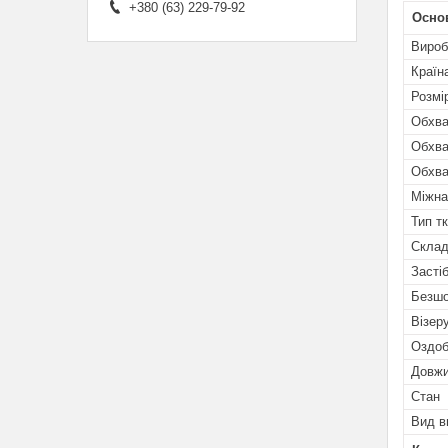
+380 (63) 229-79-92
Осно
Вироб
Країн
Розмі
Обхва
Обхва
Обхва
Міжна
Тип т
Скла
Засті
Безш
Візеру
Оздоб
Довжи
Стан
Вид в