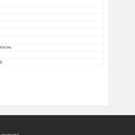
/осінь
й