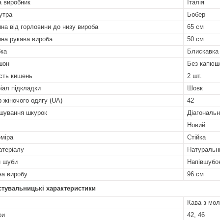
а виробник
Італія
утра
Бобер
на від горловини до низу вироба
65 см
на рукава вироба
50 см
бка
Блискавка
шон
Без капюш
ість кишень
2 шт.
іал підкладки
Шовк
р жіночого одягу (UA)
42
шування шкурок
Діагональ
Новий
оміра
Стійка
атеріалу
Натуральн
 шуби
Напівшубо
а виробу
96 см
стувальницькі характеристики
Кава з мо
ри
42, 46