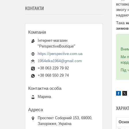
вставк
КОНТАКТИ
змогу 
надаюч
Така
н
зимов
Інтернет-магазин
"PerspectiveBoutique"
Вни
https://perspective.com.ua
Ми п
1964elka1964@gmail.com
корд
+38 063 229 79 92
Під 
+38 068 550 29 74
Марина
ХАРАК
Проспект Соборний 153, 69000,
Осно
Запоріжжя, Україна