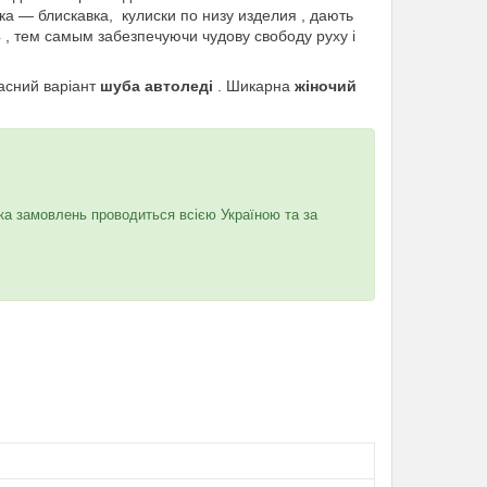
ібка — блискавка, кулиски по низу изделия , дають
4 , тем самым забезпечуючи чудову свободу руху і
часний варіант
шуба автоледі
. Шикарна
жіночий
ка замовлень проводиться всією Україною та за