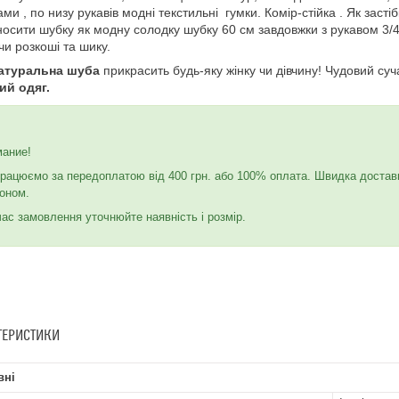
ами , по низу рукавів модні текстильні гумки. Комір-стійка . Як заст
носити шубку як модну солодку шубку 60 см завдовжки з рукавом 3/
и розкоші та шику.
атуральна шуба
прикрасить будь-яку жінку чи дівчину! Чудовий су
ий одяг.
мание!
рацюємо за передоплатою від 400 грн. або 100% оплата. Швидка достав
оном.
час замовлення уточнюйте наявність і розмір.
ТЕРИСТИКИ
вні