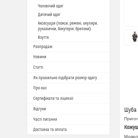
Чоловічий одяг
Дитячий одяг
Аксесуари (пояси, ремені, окуляри,
рукавички, біжутерія, брелоки)
Взуття
Розпродаж
Новини
Статті
Як правильно підібрати розмір одягу
Про нас
Сертифікати та ліцензії
Відгуки
Шуба 
Приго
Часті питання
Кожушо
Доставка та оплата
Модель