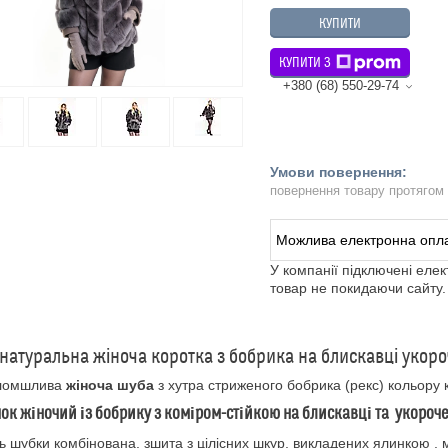
КУПИТИ
КУПИТИ З
+380 (68) 550-29-74
повернення товару протягом
У компанії підключені еле
товар не покидаючи сайту.
натуральна жіноча коротка з бобрика на блискавці укор
ломшлива
жіноча шуба
з хутра стриженого бобрика (рекс) кольору
к жіночий із бобрику з коміром-стійкою на блискавці та укороч
 шубки комбінована, зшита з цілісних шкур, викладених ялинкою ,