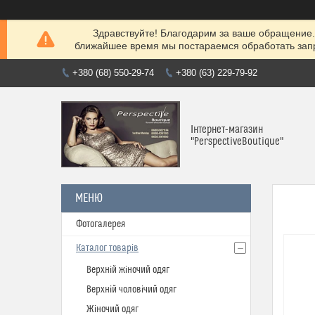
Здравствуйте! Благодарим за ваше обращение. 
ближайшее время мы постараемся обработать запр
+380 (68) 550-29-74
+380 (63) 229-79-92
Інтернет-магазин
"PerspectiveBoutique"
Фотогалерея
Каталог товарів
Верхній жіночий одяг
Верхній чоловічий одяг
Жіночий одяг