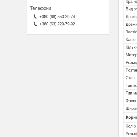
Країн
Вид х
Довжи
+380 (68) 550-29-74
+380 (63) 229-79-92
Довжи
Засті
Капю
Кільк
Матер
Розмі
Розта
Стан
Тип к
Тип м
Фасон
Ширин
Кори
Колір
Розмі