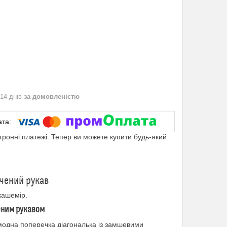
 14 днів
за домовленістю
ктронні платежі. Тепер ви можете купити будь-який
очений рукав
 кашемір.
еним рукавом
 модна поперечка діагональка із замшевими