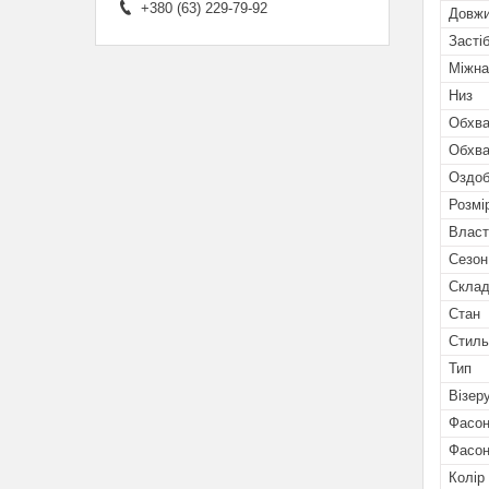
+380 (63) 229-79-92
Довжи
Засті
Міжна
Низ
Обхва
Обхва
Оздоб
Розмі
Власт
Сезон
Скла
Стан
Стиль
Тип
Візеру
Фасон
Фасон
Колір