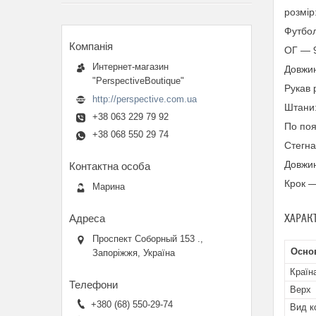
розмір
Футбол
ОГ — 
Интернет-магазин
Довжин
"PerspectiveBoutique"
Рукав 
http://perspective.com.ua
Штани
+38 063 229 79 92
По поя
+38 068 550 29 74
Стегн
Довжи
Крок —
Марина
ХАРАК
Проспект Соборный 153 .,
Осно
Запоріжжя, Україна
Країн
Верх
+380 (68) 550-29-74
Вид к