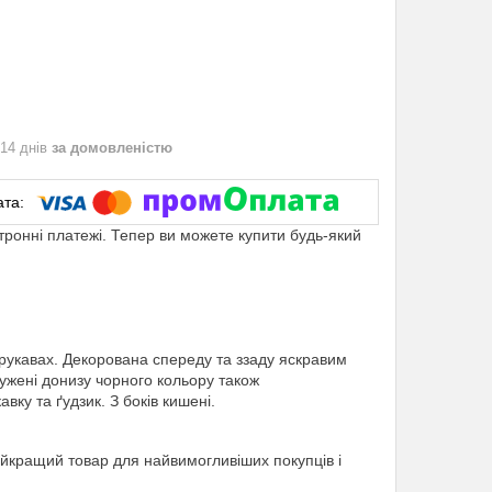
 14 днів
за домовленістю
ктронні платежі. Тепер ви можете купити будь-який
рукавах. Декорована спереду та ззаду яскравим
ужені донизу чорного кольору також
ку та ґудзик. З боків кишені.
айкращий товар для найвимогливіших покупців і