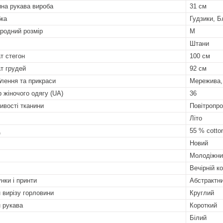
на рукава вироба
31 см
бка
Гудзики, Б
родний розмір
M
Штани
т стегон
100 см
т грудей
92 см
лення та прикраси
Мережива, 
р жіночого одягу (UA)
36
ивості тканини
Повітропро
Літо
д
55 % cotton
Новий
Молодіжни
Вечірній к
нки і принти
Абстрактн
 вирізу горловини
Круглий
 рукава
Короткий
Білий