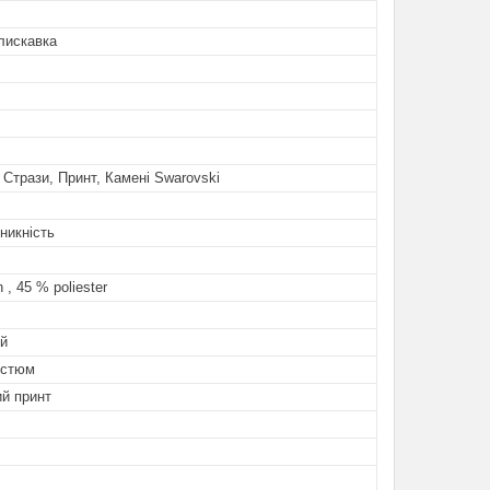
лискавка
Стрази, Принт, Камені Swarovski
никність
 , 45 % poliester
й
остюм
ий принт