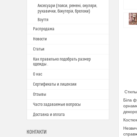
Аксесуари (пояси, ремені, окуляри,
рукавички, біжутерія, брелоки)
Взуття
Распродажа
Новости
Статьи
Как правильно подобрать размер
одежды .
О нас
Сертификаты и лицензии
Стиль
Отзывы
Біла ф
Часто задаваемые вопросы
орнаме
декоро
Доставка и оплата
Костюм
Незвич
КОНТАКТИ
справж