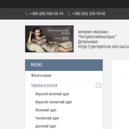
+380 (68) 550-29-74
+380 (63) 229-79-92
Інтернет-магазин
"PerspectiveBoutique"
Детальніше:
https://perspective.com.ua/u
Фотогалерея
Товары и услуги
Верхній жіночий одяг
Верхній чоловічий одяг
Жіночий одяг
Чоловічий одяг
Дитячий одяг