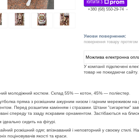
КУПИТИ З
+380 (68) 550-29-74
повернення товару протягом
У компанії підключені еле
товар не покидаючи сайту.
ний молодіжний костюм. Склад 55% — котон, 45% — поліестер.
утболка пряма з розкішним ажурним низом і гарним мереживом на 
нтом. Перед розшитим камінням і стразами. Штани "сигаретки" зав
вані спереду та ззаду яскравим орнаментом. Застібаються на блискав
 ідеально сидить на фігурі.
айний розкішний одяг, впізнаваний і неповторний у своєму стилі. Н
ніх поціновувачів якості та краси.