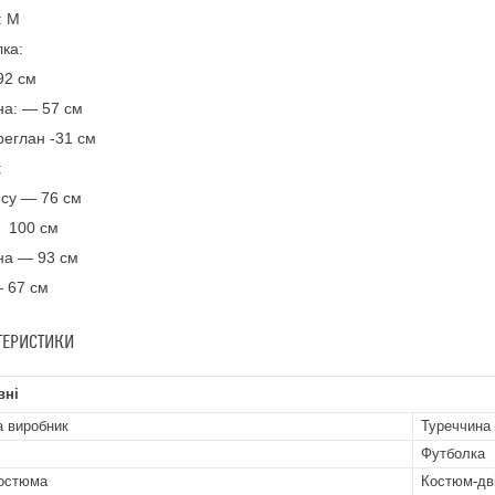
: М
ка:
92 см
а: — 57 см
реглан -31 см
:
су — 76 см
а 100 см
на — 93 см
 67 см
ТЕРИСТИКИ
вні
а виробник
Туреччина
Футболка
остюма
Костюм-дв