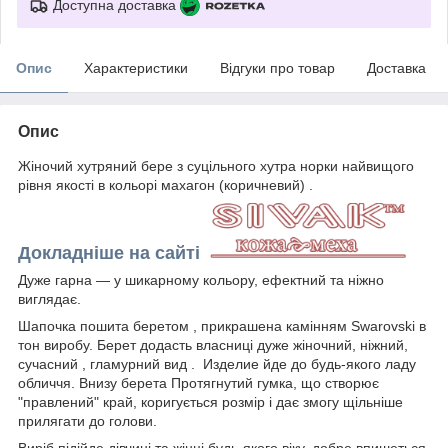
Доступна доставка
Опис
Характеристики
Відгуки про товар
Доставка
Опис
Жіночий хутряний бере з суцільного хутра норки найвищого
рівня якості в кольорі махагон (коричневий) .
Докладніше на сайті
Дуже гарна — у шикарному кольору, ефектний та ніжно
виглядає.
Шапочка пошита беретом , прикрашена камінням Swarovski в
тон виробу. Берет додасть власниці дуже жіночний, ніжний,
сучасний , гламурний вид . Изделие йде до будь-якого ладу
обличчя. Внизу берета Протягнутий гумка, що створює
"правлений" край, коригується розмір і дає змогу щільніше
прилягати до голови.