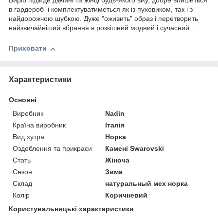
Виріб підійде дівчині та жінці будь-якого віку, добре впишеться
в гардероб і комплектуватиметься як із пуховиком, так і з
найдорожчою шубкою. Дуже "оживить" образ і перетворить
найзвичайніший вбрання в розкішний модний і сучасний .
Приховати
Характеристики
Основні
Виробник
Nadin
Країна виробник
Італія
Вид хутра
Норка
Оздоблення та прикраси
Камені Swarovski
Стать
Жіноча
Сезон
Зима
Склад
натуральный мех норка
Колір
Коричневий
Користувальницькі характеристики