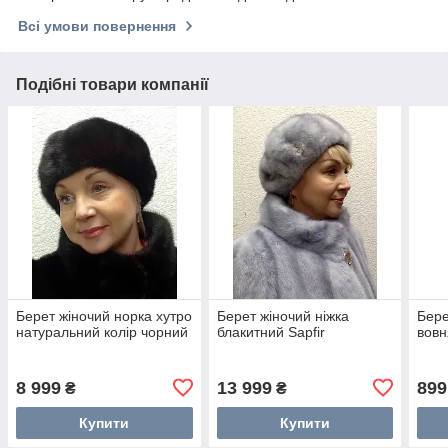
Всі умови повернення
Подібні товари компанії
Берет жіночий норка хутро
Берет жіночий ніжка
Бере
натуральний колір чорний
блакитний Sapfir
вовн
8 999
13 999
899
₴
₴
Купити
Купити