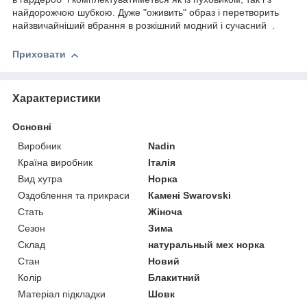
найдорожчою шубкою. Дуже "оживить" образ і перетворить
найзвичайніший вбрання в розкішний модний і сучасний .
Приховати
Характеристики
Основні
Виробник
Nadin
Країна виробник
Італія
Вид хутра
Норка
Оздоблення та прикраси
Камені Swarovski
Стать
Жіноча
Сезон
Зима
Склад
натуральный мех норка
Стан
Новий
Колір
Блакитний
Матеріал підкладки
Шовк