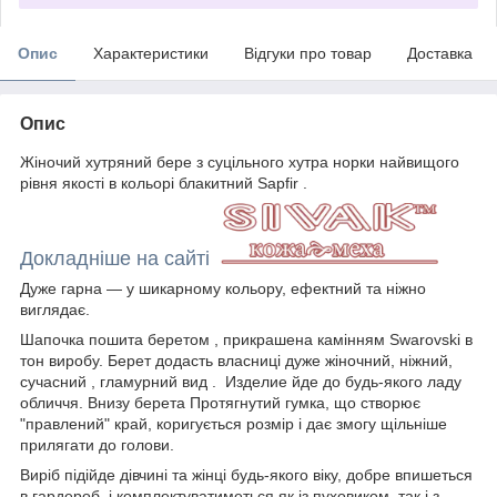
Опис
Характеристики
Відгуки про товар
Доставка
Опис
Жіночий хутряний бере з суцільного хутра норки найвищого
рівня якості в кольорі блакитний Sapfir .
Докладніше на сайті
Дуже гарна — у шикарному кольору, ефектний та ніжно
виглядає.
Шапочка пошита беретом , прикрашена камінням Swarovski в
тон виробу. Берет додасть власниці дуже жіночний, ніжний,
сучасний , гламурний вид . Изделие йде до будь-якого ладу
обличчя. Внизу берета Протягнутий гумка, що створює
"правлений" край, коригується розмір і дає змогу щільніше
прилягати до голови.
Виріб підійде дівчині та жінці будь-якого віку, добре впишеться
в гардероб і комплектуватиметься як із пуховиком, так і з