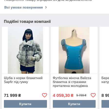
Всі умови повернення
Подібні товари компанії
Шуба з норки блакитний
Футболка жіноча Balizza
Бере
Sapfir під гумку
блакитна зі стразами
нату
приталена молодіжна
71 999
4 059,30
8 9
₴
₴
5 799 ₴
Купити
Купити