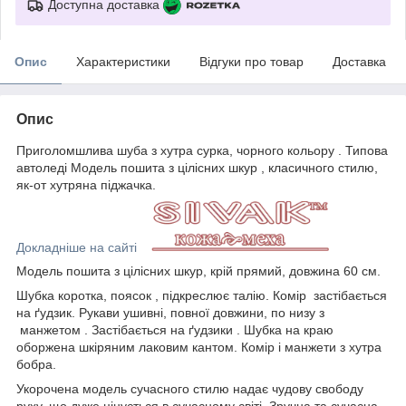
Доступна доставка
Опис
Характеристики
Відгуки про товар
Доставка
Опис
Приголомшлива шуба з хутра сурка, чорного кольору . Типова
автоледі Модель пошита з цілісних шкур , класичного стилю,
як-от хутряна піджачка.
Докладніше на сайті
Модель пошита з цілісних шкур, крій прямий, довжина 60 см.
Шубка коротка, поясок , підкреслює талію. Комір застібається
на ґудзик. Рукави ушивні, повної довжини, по низу з
манжетом . Застібається на ґудзики . Шубка на краю
оборжена шкіряним лаковим кантом. Комір і манжети з хутра
бобра.
Укорочена модель сучасного стилю надає чудову свободу