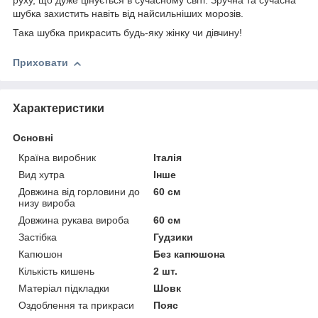
руху, що дуже цінується в сучасному світі. Зручна та сучасна
шубка захистить навіть від найсильніших морозів.
Така шубка прикрасить будь-яку жінку чи дівчину!
Приховати
Характеристики
Основні
Країна виробник
Італія
Вид хутра
Інше
Довжина від горловини до
60 см
низу вироба
Довжина рукава вироба
60 см
Застібка
Гудзики
Капюшон
Без капюшона
Кількість кишень
2 шт.
Матеріал підкладки
Шовк
Оздоблення та прикраси
Пояс