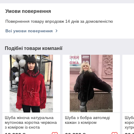
Умови повернення
Повернення товару впродовж 14 днів за домовленістю
Всі умови повернення
Подібні товари компанії
Шуба жіноча натуральна
Шуба з бобра автоледі
Шуба
мутонова коротка червона
кажан з коміром
коро
з коміром із єнота
хутр
моде