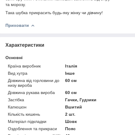
та морозу.
Така шубка прикрасить будь-яку жінку чи дівчину!
Приховати
Характеристики
Основні
Країна виробник
Італія
Вид хутра
Інше
Довжина від горловини до
60 см
низу вироба
Довжина рукава вироба
60 см
Застібка
Гачки, Гудзики
Капюшон
Вшитий
Кількість кишень
2 шт.
Матеріал підкладки
Шовк
Оздоблення та прикраси
Пояс