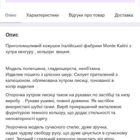
Опис
Характеристики
Відгуки про товар
Доставка
Опис
Приголомшливий кожушок італійської фабрики Monte Katini з
хутра кенгуру , кольори вишня.
Модель полегшена, гладкошерста, необ'ємна.
Изделие пошито з цілісних шкур. Силует приталений з
капюшоном, облямована хутром лисиці, тонованої в
колір изделия .
Оторочка хутром лисиці також на рукавах по застібці та низу
виробу . Рукави ушивні, повної довжини. Як застібок
використані шубні гачки. Виріб прикрашений металевою
фурнітурою темного кольору, що додає стильності та
неповторності одягу.
Укорочена модель сучасного стилю, дуже зручна,
надає чудову свободу руху, що дуже цінується в сучасному
світі. Зручний і стильний капюшон захистить від вітру