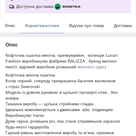
Доступна доставка
Опис
Характеристики
Відгуки про товар
Доставка
Опис
Кофточка ошатна жіноча, преміумрівня, колекція Luxuri
Fashion виробництва фабрики BALIZZA , бренд високої
якості, відомий виробник розкішний
жіночого одягу
.
Кофточка жіноча ошатна.
Колір чорний, спереду прикрашена багатим малюнком
з страз Swarovski .
Модель із довгим рукавом зі щільної прозорої сітки , без
коміра .
Тканина виробу — щільна стрейчева гладка .
Ідеально комплектується з джинсами або спідницею.
Виробництво Італія.
Дуже гарна, розкішна річ, яка стане справжньою окрасою
будь-якого гардероба.
Гарний рівень виготовлення виробу та м'яка, приємна