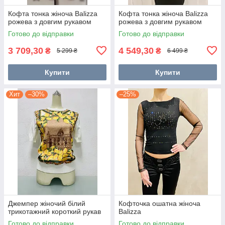
Кофта тонка жіноча Balizza
Кофта тонка жіноча Balizza
рожева з довгим рукавом
рожева з довгим рукавом
Готово до відправки
Готово до відправки
3 709,30
4 549,30
₴
₴
5 299 ₴
6 499 ₴
Купити
Купити
Хит
–30%
–25%
Джемпер жіночий білий
Кофточка ошатна жіноча
трикотажний короткий рукав
Balizza
Готово до відправки
Готово до відправки