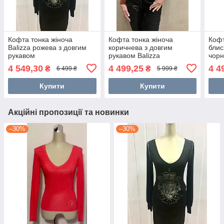
Кофта тонка жіноча
Кофта тонка жіноча
Кофт
Balizza рожева з довгим
коричнева з довгим
блис
рукавом
рукавом Balizza
чор
4 549,30
4 499,25
4 4
₴
₴
6 499 ₴
5 999 ₴
Купити
Купити
Акційні пропозиції та новинки
–30%
–30%