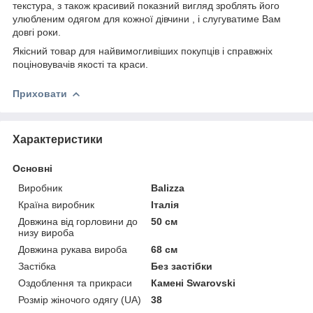
текстура, з також красивий показний вигляд зроблять його
улюбленим одягом для кожної дівчини , і слугуватиме Вам
довгі роки.
Якісний товар для найвимогливіших покупців і справжніх
поціновувачів якості та краси.
Приховати
Характеристики
Основні
Виробник
Balizza
Країна виробник
Італія
Довжина від горловини до
50 см
низу вироба
Довжина рукава вироба
68 см
Застібка
Без застібки
Оздоблення та прикраси
Камені Swarovski
Розмір жіночого одягу (UA)
38