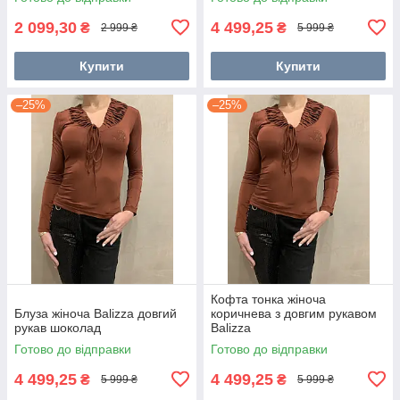
2 099,30
4 499,25
₴
₴
2 999 ₴
5 999 ₴
Купити
Купити
–25%
–25%
Кофта тонка жіноча
Блуза жіноча Balizza довгий
коричнева з довгим рукавом
рукав шоколад
Balizza
Готово до відправки
Готово до відправки
4 499,25
4 499,25
₴
₴
5 999 ₴
5 999 ₴