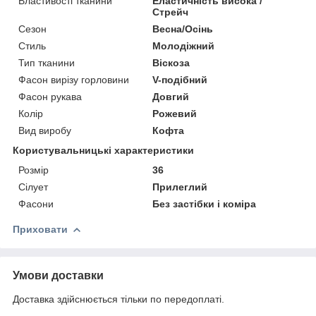
Властивості тканини
Еластичність висока /
Стрейч
Сезон
Весна/Осінь
Стиль
Молодіжний
Тип тканини
Віскоза
Фасон вирізу горловини
V-подібний
Фасон рукава
Довгий
Колір
Рожевий
Вид виробу
Кофта
Користувальницькі характеристики
Розмір
36
Сілует
Прилеглий
Фасони
Без застібки і коміра
Приховати
Умови доставки
Доставка здійснюється тільки по передоплаті.