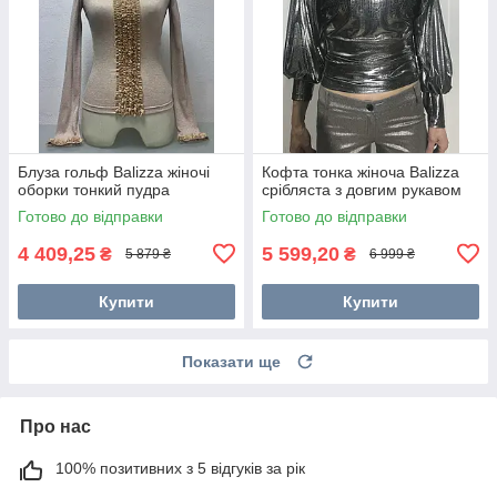
Блуза гольф Balizza жіночі
Кофта тонка жіноча Balizza
оборки тонкий пудра
срібляста з довгим рукавом
Готово до відправки
Готово до відправки
4 409,25
5 599,20
₴
₴
5 879 ₴
6 999 ₴
Купити
Купити
Показати ще
Про нас
100% позитивних з 5 відгуків за рік