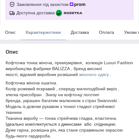
Замовлення під захистом
Доступна доставка
Опис
Характеристики
Доставка
Оплата
Умови 
Опис
Кофточка тонка жіноча, преміумрівня, колекція Luxuri Fashion
виробництва фабрики BALIZZA , бренд високої
якості, відомий виробник розкішний
жіночого одягу
.
Кофточка жіноча ошатна.
Колір рожевий яскравий , спереду милоподібний виріз ,
злегка присобран . Знизу на кофточці логотип
бренда, украшен багатим малюнком з страз Swarovski .
Модель із довгим рукавом з тонкої гладкої стрейчевої
тканини .
Тканина виробу — тонка стрейчева гладка, еластична.
Ідеально комплектується з джинсами або спідницею.
Дуже гарна, розкішна річ, яка стане справжньою окрасою
будь-якого гардероба.