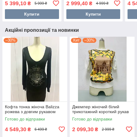
5 399,10
2 999,40
4 5
₴
₴
5 999 ₴
4 999 ₴
Купити
Купити
Акційні пропозиції та новинки
–30%
Хит
–30%
Кофта тонка жіноча Balizza
Джемпер жіночий білий
рожева з довгим рукавом
трикотажний короткий рукав
Готово до відправки
Готово до відправки
4 549,30
2 099,30
₴
₴
6 499 ₴
2 999 ₴