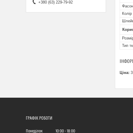
+380 (63) 229-79-92
Фасон
Колір
Шлей
Кори
Розмі
Тип т
ІНФОР
Ціна:
3
ГРАФІК РОБОТИ
Понеділок
10:00
18:00