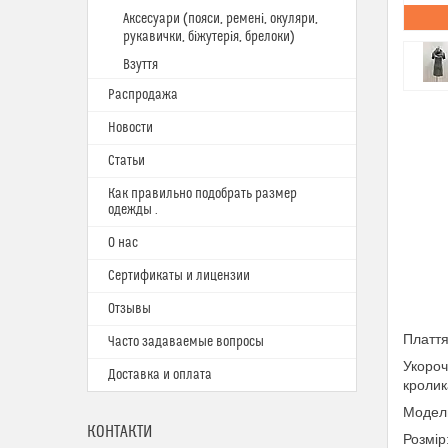
Аксесуари (пояси, ремені, окуляри,
рукавички, біжутерія, брелоки)
Взуття
Распродажа
Новости
Статьи
Как правильно подобрать размер
одежды .
О нас
Сертификаты и лицензии
Отзывы
Плаття
Часто задаваемые вопросы
Укороч
Доставка и оплата
кролик
Модель
КОНТАКТИ
Розмір: