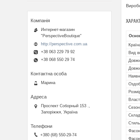
Виробн
ХАРАК
Интернет-магазин
"PerspectiveBoutique"
Основ
http://perspective.com.ua
Країн
+38 063 229 79 92
Вид в
+38 068 550 29 74
Довжи
Довжи
Наявн
Марина
Оздоб
Розмі
Власт
Проспект Соборный 153 .,
Сезон
Запоріжжя, Україна
Скла
Стиль
Фасон
+380 (68) 550-29-74
Фасон