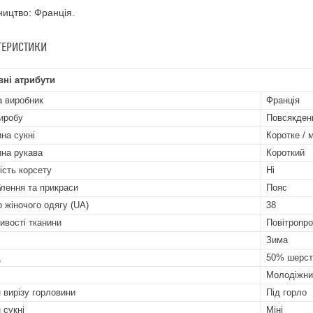
ицтво: Франція.
ТЕРИСТИКИ
ні атрибути
а виробник
Франція
иробу
Повсякден
на сукні
Коротке / м
на рукава
Короткий
ість корсету
Ні
лення та прикраси
Пояс
р жіночого одягу (UA)
38
ивості тканини
Повітропро
Зима
д
50% шерст
Молодіжни
 вирізу горловини
Під горло
 сукні
Міні