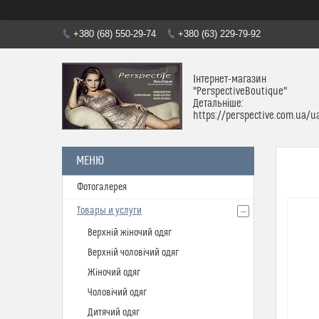
+380 (68) 550-29-74
+380 (63) 229-79-92
Інтернет-магазин
"PerspectiveBoutique"
Детальніше:
https://perspective.com.ua/u
Фотогалерея
Товары и услуги
Верхній жіночий одяг
Верхній чоловічий одяг
Жіночий одяг
Чоловічий одяг
Дитячий одяг