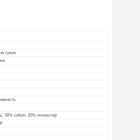
на сукня
іні
никність
ь, 30% cotton, 20% полиэстер
й