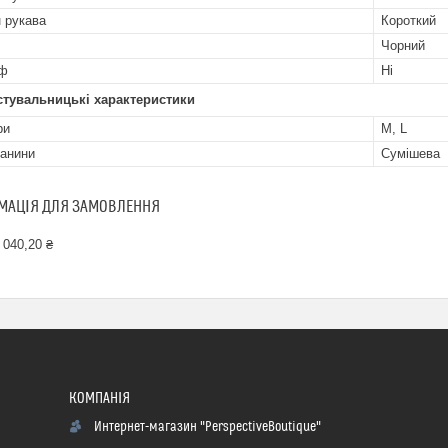
 рукава
Короткий
Чорний
ф
Ні
стувальницькі характеристики
ри
М, L
канини
Сумішева
МАЦІЯ ДЛЯ ЗАМОВЛЕННЯ
 040,20 ₴
Интернет-магазин "PerspectiveBoutique"