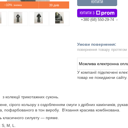
КУПИТИ
–10%
39 днів
КУПИТИ З
+380 (68) 550-29-74
повернення товару протягом
У компанії підключені еле
товар не покидаючи сайту.
 з колекції трикотажних суконь.
ене, сірого кольору з оздобленням смуги з дрібних камінчиків, рукав
а, пофарбованого в тон виробу. В'язання красива комбінована.
 класичного силуету — пряме.
 S, M, L.