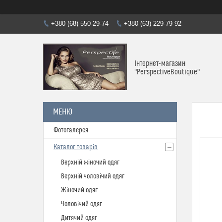
+380 (68) 550-29-74
+380 (63) 229-79-92
Інтернет-магазин
"PerspectiveBoutique"
Фотогалерея
Каталог товарів
Верхній жіночий одяг
Верхній чоловічий одяг
Жіночий одяг
Чоловічий одяг
Дитячий одяг