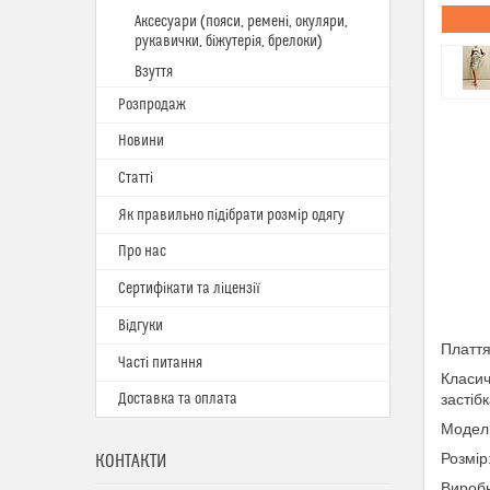
Аксесуари (пояси, ремені, окуляри,
рукавички, біжутерія, брелоки)
Взуття
Розпродаж
Новини
Статті
Як правильно підібрати розмір одягу
Про нас
Сертифікати та ліцензії
Відгуки
Плаття
Часті питання
Класич
Доставка та оплата
застіб
Модель
Розмір
КОНТАКТИ
Виробн