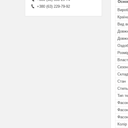
Основ
+380 (63) 229-79-92
Вироб
Країн
Вид в
Довжи
Довжи
Оздоб
Розмі
Власт
Сезон
Скла
Стан
Стиль
Тип т
Фасон
Фасон
Фасон
Колір