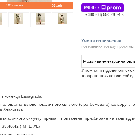
–30%
37 днів
КУПИТИ З
+380 (68) 550-29-74
повернення товару протягом
У компанії підключені еле
товар не покидаючи сайту.
 з колекції Lasagrada.
не, ошатно-ділове, класичного світлого (сіро-бежевого) кольору , р
ка блискавка .
 класичного силуету, пряма , приталене, призбиране на талії від п
: 38,40,42 ( М, L, XL)
ицтво: Туреччина