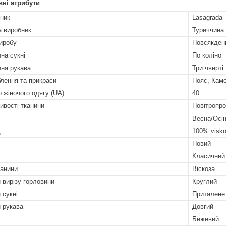
ні атрибути
ник
Lasagrada
а виробник
Туреччина
иробу
Повсякден
на сукні
По коліно
на рукава
Три чверті
лення та прикраси
Пояс, Каме
р жіночого одягу (UA)
40
ивості тканини
Повітропро
Весна/Осі
д
100% visk
Новий
Класичний
канини
Віскоза
 вирізу горловини
Круглий
 сукні
Приталене
 рукава
Довгий
Бежевий