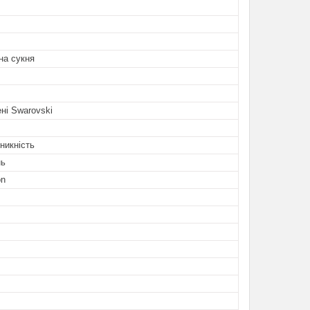
на сукня
ні Swarovski
никність
нь
on