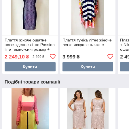
Плаття жіноче ошатне
Плаття туніка літнє жіноче
Плат
повсякденне літнє Passion
легке яскраве пляжне
+ Ni
line темно-сині розмір +
ошат
велике розмір приталене
2 249,10
3 999
2 4
₴
₴
2 499 ₴
Купити
Купити
Подібні товари компанії