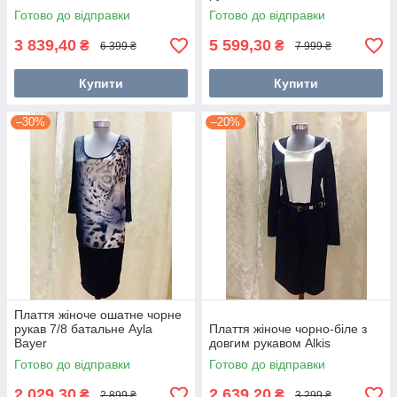
яскравий розмір + великий
Готово до відправки
Готово до відправки
розмір
3 839,40
5 599,30
₴
₴
6 399 ₴
7 999 ₴
Купити
Купити
–30%
–20%
Плаття жіноче ошатне чорне
рукав 7/8 батальне Ayla
Плаття жіноче чорно-біле з
Bayer
довгим рукавом Alkis
Готово до відправки
Готово до відправки
2 029,30
2 639,20
₴
₴
2 899 ₴
3 299 ₴