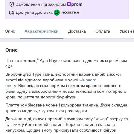
Замовлення під захистом
Доступна доставка
Опис
Характеристики
Доставка
Оплата
Умови 
Опис
Плаття з колекції Ayla Bayer осінь-весна для жінок із розміром
42+
Виробництво Туреччина, експортний варіант, виріб високої
якості від відомого виробника модної
жіночого
одягу
. Відповідає всім нормам і вимогам кращого світового
рівня одягу з використанням нових технологій комп'ютерного
крою, пошиття та дорогої фурнітури.
Плаття комбіноване чорне і кольорова тканина. Дуже складна
красива модель, яку хочеться розглядати.
Довжина міді, силует прямий з рукавом типу "кажан" зверху та
вузьким у його нижній частині. Верхня частина вільна, з
напуском, що дає змогу приховувати особливості фігури