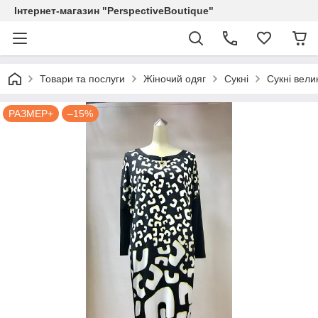
Інтернет-магазин "PerspectiveBoutique"
Товари та послуги
Жіночий одяг
Сукні
Сукні вели
РАЗМЕР+
–15%