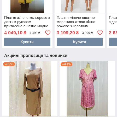
Плаття жіноче кольорове з
Плаття жіноче ошатне
Плат
довгим рукавом
мереживо-атлас ніжно
з до
приталене ошатне модне
рожеве з коротким
стильне повсякденне
рукавом приталене по
4 049,10
3 199,20
2 6
₴
₴
4 499 ₴
3 999 ₴
бігурі 46
Купити
Купити
Акційні пропозиції та новинки
–65%
–40%