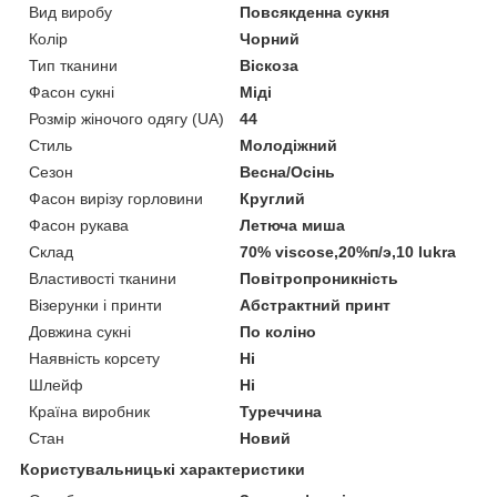
Вид виробу
Повсякденна сукня
Колір
Чорний
Тип тканини
Віскоза
Фасон сукні
Міді
Розмір жіночого одягу (UA)
44
Стиль
Молодіжний
Сезон
Весна/Осінь
Фасон вирізу горловини
Круглий
Фасон рукава
Летюча миша
Склад
70% viscose,20%п/э,10 lukra
Властивості тканини
Повітропроникність
Візерунки і принти
Абстрактний принт
Довжина сукні
По коліно
Наявність корсету
Ні
Шлейф
Ні
Країна виробник
Туреччина
Стан
Новий
Користувальницькі характеристики