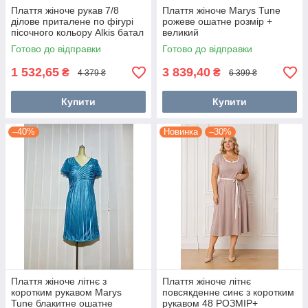
Плаття жіноче рукав 7/8
Плаття жіноче Marys Tune
ділове приталене по фігурі
рожеве ошатне розмір +
пісочного кольору Alkis батал
великий
Готово до відправки
Готово до відправки
1 532,65
3 839,40
₴
₴
4 379 ₴
6 399 ₴
Купити
Купити
–40%
Новинка
–30%
Плаття жіноче літнє з
Плаття жіноче літнє
коротким рукавом Marys
повсякденне синє з коротким
Tune блакитне ошатне
рукавом 48 РОЗМІР+