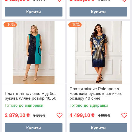
Купити
Купити
–10%
–10%
Плаття жіноче Polenpoe з
Плаття літнє легке міді без
коротким рукавом великого
рукава лляне розмір 48/50
розміру 48 синє
Готово до відправки
Готово до відправки
2 879,10
4 499,10
₴
₴
3 199 ₴
4 999 ₴
Купити
Купити