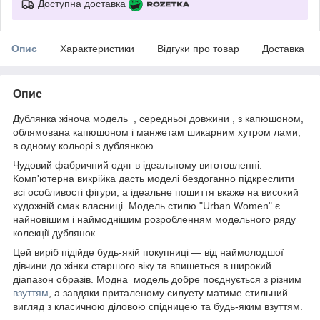
Доступна доставка
Опис
Характеристики
Відгуки про товар
Доставка
Опис
Дублянка жіноча модель , середньої довжини , з капюшоном,
облямована капюшоном і манжетам шикарним хутром лами,
в одному кольорі з дублянкою .
Чудовий фабричний одяг в ідеальному виготовленні.
Комп'ютерна викрійка дасть моделі бездоганно підкреслити
всі особливості фігури, а ідеальне пошиття вкаже на високий
художній смак власниці. Модель стилю "Urban Women" є
найновішим і наймоднішим розробленням модельного ряду
колекції дублянок.
Цей виріб підійде будь-якій покупниці — від наймолодшої
дівчини до жінки старшого віку та впишеться в широкий
діапазон образів. Модна модель добре поєднується з різним
взуттям
, а завдяки приталеному силуету матиме стильний
вигляд з класичною діловою спідницею та будь-яким взуттям.