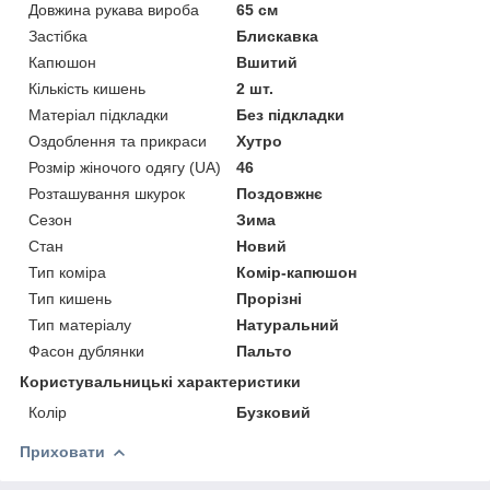
Довжина рукава вироба
65 см
Застібка
Блискавка
Капюшон
Вшитий
Кількість кишень
2 шт.
Матеріал підкладки
Без підкладки
Оздоблення та прикраси
Хутро
Розмір жіночого одягу (UA)
46
Розташування шкурок
Поздовжнє
Сезон
Зима
Стан
Новий
Тип коміра
Комір-капюшон
Тип кишень
Прорізні
Тип матеріалу
Натуральний
Фасон дублянки
Пальто
Користувальницькі характеристики
Колір
Бузковий
Приховати