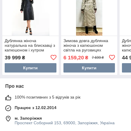
Дублянка жіноча
Зимова довга дублянка
Дубл
натуральна на блискавці з
жіноча з капюшоном
жіно
капюшоном і хутром
світла на руговицях
кап
лисиці 46 чорна
39 999
6 159,20
44 
₴
₴
7 699 ₴
Купити
Купити
Про нас
100% позитивних з 5 відгуків за рік
Працює з 12.02.2014
м. Запоріжжя
Проспект Соборний 153, 69000, Запоріжжя, Україна