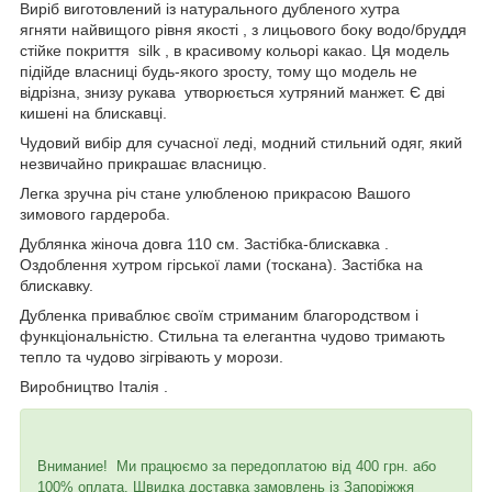
Виріб виготовлений із натурального дубленого хутра
ягняти найвищого рівня якості , з лицьового боку водо/бруддя
стійке покриття silk , в красивому кольорі какао. Ця модель
підійде власниці будь-якого зросту, тому що модель не
відрізна, знизу рукава утворюється хутряний манжет. Є дві
кишені на блискавці.
Чудовий вибір для сучасної леді, модний стильний одяг, який
незвичайно прикрашає власницю.
Легка зручна річ стане улюбленою прикрасою Вашого
зимового гардероба.
Дублянка жіноча довга 110 cм. Застібка-блискавка .
Оздоблення хутром гірської лами (тоскана). Застібка на
блискавку.
Дубленка приваблює своїм стриманим благородством і
функціональністю. Стильна та елегантна чудово тримають
тепло та чудово зігрівають у морози.
Виробництво Італія .
Внимание! Ми працюємо за передоплатою від 400 грн. або
100% оплата. Швидка доставка замовлень із Запоріжжя