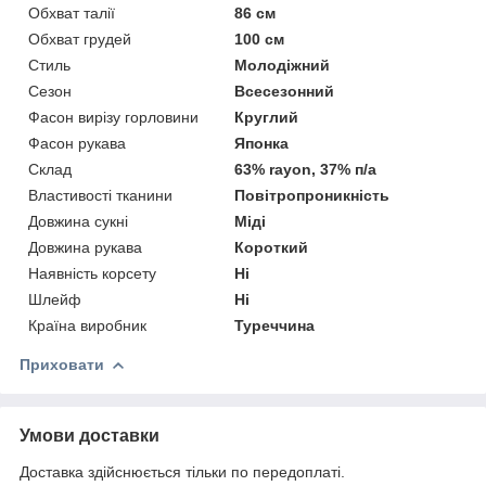
Обхват талії
86 см
Обхват грудей
100 см
Стиль
Молодіжний
Сезон
Всесезонний
Фасон вирізу горловини
Круглий
Фасон рукава
Японка
Склад
63% rayon, 37% п/a
Властивості тканини
Повітропроникність
Довжина сукні
Міді
Довжина рукава
Короткий
Наявність корсету
Ні
Шлейф
Ні
Країна виробник
Туреччина
Приховати
Умови доставки
Доставка здійснюється тільки по передоплаті.