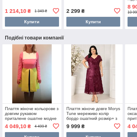
8 9
1 214,10
2 299
₴
₴
1 349 ₴
10 99
Купити
Купити
Подібні товари компанії
Плаття жіноче кольорове з
Плаття жіноче довге Morys
Плат
довгим рукавом
Tune мереживо колір
окса
приталене ошатне модне
бордо ошатний розмір+ з
прит
стильне повсякденне
коротким рукавом 18
рук
4 049,10
9 999
4 0
₴
₴
4 499 ₴
Купити
Купити