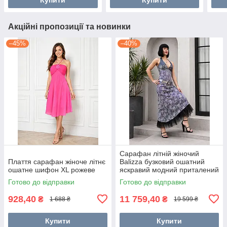
Акційні пропозиції та новинки
–45%
–40%
Сарафан літній жіночий
Плаття сарафан жіноче літнє
Balizza бузковий ошатний
ошатне шифон XL рожеве
яскравий модний приталений
Готово до відправки
Готово до відправки
928,40
11 759,40
₴
₴
1 688 ₴
19 599 ₴
Купити
Купити