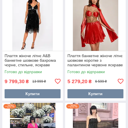
Плаття жіноче літнє A&B
Плаття банкетне жіноче літнє
банкетне шовкове бахрома
шовкове коротке з
чорне, стильне, яскраве
палантином червоне яскраве
модне
модне стильне 38
Готово до відправки
Готово до відправки
9 799,30
5 279,20
₴
₴
13 999 ₴
6 599 ₴
Купити
Купити
–20%
–20%