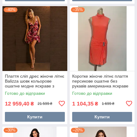
–40%
–35%
Плаття сліп дрес жіноче літнє
Коротке жіноче літнє плаття
Balizza шовк кольорове
персикове ошатне без
ошатне модне яскраве з
рукавів американка яскраве
бретелями в стразах
модне стильне
Готово до відправки
Готово до відправки
12 959,40
1 104,35
₴
₴
21 599 ₴
1 699 ₴
Купити
Купити
–30%
–20%