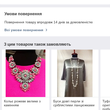
Умови повернення
Повернення товару впродовж 14 днів за домовленістю
Всі умови повернення
З цим товаром також замовляють
Кольє рожеве велике з
Буси довгі перли зі
Туфл
камінням
сріблястими ланцюжками
ориг
підб