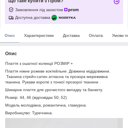
Що таке купити з Пром?
Замовлення під захистом
Доступна доставка
Опис
Характеристики
Доставка
Оплата
Умови п
Опис
Плаття з ошатної колекції РОЗМІР +
Плаття ніжне рожеве коктейльне. Довжина мідідовжини.
Тканина стрейч-сатин атласна та прозора мереживна
тканина. Рукави короткі з тонкої прозорої тканини .
Шикарне плаття для урочистого випадку та банкету.
Розмір: 44, 46 (відповідає 50, 52)
Модель молодіжна, романтична, гламурна.
Виробництво: Туреччина.