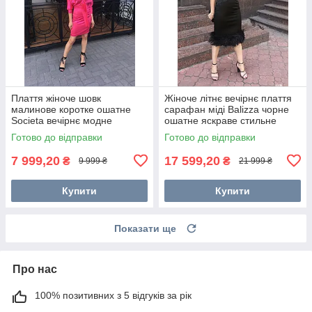
Плаття жіноче шовк
Жіноче літнє вечірнє плаття
малинове коротке ошатне
сарафан міді Balizza чорне
Societa вечірнє модне
ошатне яскраве стильне
яскраве
молодіжне
Готово до відправки
Готово до відправки
7 999,20
17 599,20
₴
₴
9 999 ₴
21 999 ₴
Купити
Купити
Показати ще
Про нас
100% позитивних з 5 відгуків за рік