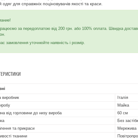
 одяг для справжніх поціновувачів якості та краси.
мание!
рацюємо за передоплатою від 200 грн. або 100% оплата. Швидка достав
он.
час замовлення уточнюйте наявність і розмір.
ТЕРИСТИКИ
вні
а виробник
Італія
иробу
Майка
на від горловини до низу вироба
60 см
бка
Без застіб
лення та прикраси
Мережива
ивості тканини
Повітропро