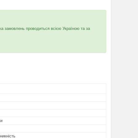
ка замовлень проводиться всією Україною та за
ки
никність