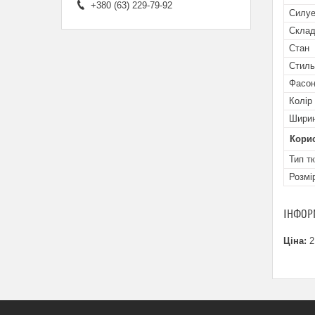
+380 (63) 229-79-92
Силуе
Скла
Стан
Стиль
Фасон
Колір
Ширин
Кори
Тип т
Розмі
ІНФОР
Ціна:
2