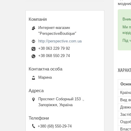
модний
Вни
Ми п
Интернет-магазин
корд
"PerspectiveBoutique"
Під 
http://perspective.com.ua
+38 063 229 79 92
+38 068 550 29 74
ХАРАК
Марина
Осно
Країн
Проспект Соборный 153 .,
Вид в
Запоріжжя, Україна
Довжи
Засті
Оздоб
+380 (68) 550-29-74
Власт