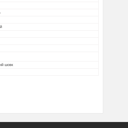
%
й
ий шовк