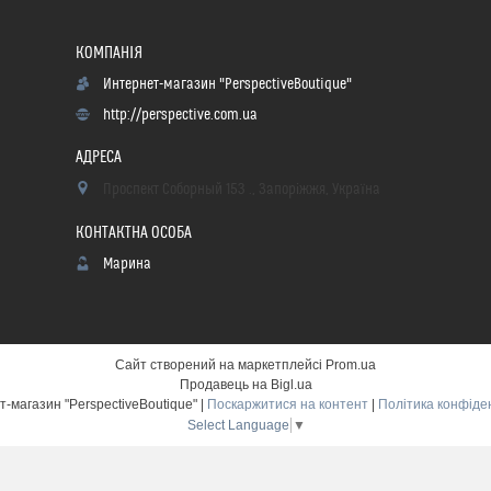
Интернет-магазин "PerspectiveBoutique"
http://perspective.com.ua
Проспект Соборный 153 ., Запоріжжя, Україна
Марина
Сайт створений на маркетплейсі
Prom.ua
Продавець на Bigl.ua
Интернет-магазин "PerspectiveBoutique" |
Поскаржитися на контент
|
Політика конфіде
Select Language
▼