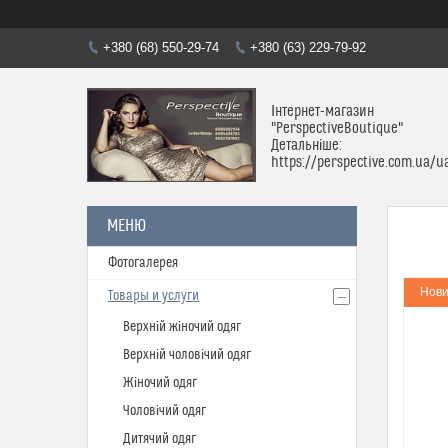
+380 (68) 550-29-74
+380 (63) 229-79-92
Інтернет-магазин
"PerspectiveBoutique"
Детальніше:
https://perspective.com.ua/u
Фотогалерея
Нови
Товары и услуги
Верхній жіночий одяг
Верхній чоловічий одяг
Жіночий одяг
Чоловічий одяг
Дитячий одяг