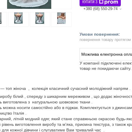
КУПИТИ З
+380 (68) 550-29-74
повернення товару протягом
У компанії підключені еле
товар не покидаючи сайту.
— топ жіноча , колекція класичний сучасний молодіжний напрям .
виробу білий , спереду з шикарним мереживом , що додає жіночност
 виготовлена з натуральною шовковою ткани .
 можна носити самостійно або в піджак. Комплектується з джинса
ицтво Італія .
арний, літній модний одяг, який стане справжньою окрасою будь-як
 рівень виготовлення виробу та м'яка, приємна текстура, з також 
 для кожної дівчини і слугуватиме Вам тривалий час .