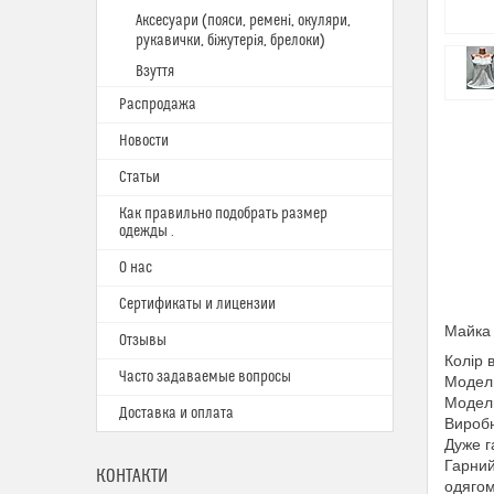
Аксесуари (пояси, ремені, окуляри,
рукавички, біжутерія, брелоки)
Взуття
Распродажа
Новости
Статьи
Как правильно подобрать размер
одежды .
О нас
Сертификаты и лицензии
Майка 
Отзывы
Колір 
Часто задаваемые вопросы
Модель
Модель
Доставка и оплата
Виробн
Дуже г
Гарний
КОНТАКТИ
одягом