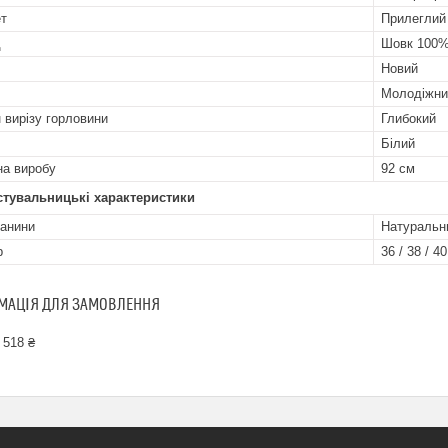
т
Прилеглий
д
Шовк 100
Новий
Молодіжни
 вирізу горловини
Глибокий
Білий
а виробу
92 см
стувальницькі характеристики
канини
Натуральн
р
36 / 38 / 40
МАЦІЯ ДЛЯ ЗАМОВЛЕННЯ
 518 ₴