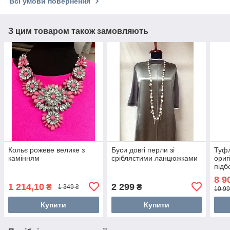
Всі умови повернення
З цим товаром також замовляють
Кольє рожеве велике з
Буси довгі перли зі
Туфл
камінням
сріблястими ланцюжками
ориг
підб
8 9
1 214,10
2 299
₴
₴
1 349 ₴
10 99
Купити
Купити