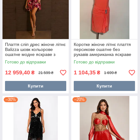
Плаття сліп дрес жіноче літнє
Коротке жіноче літнє плаття
Balizza шовк кольорове
персикове ошатне без
ошатне модне яскраве з
рукавів американка яскраве
бретелями в стразах
модне стильне
Готово до відправки
Готово до відправки
12 959,40
1 104,35
₴
₴
21 599 ₴
1 699 ₴
Купити
Купити
–30%
–20%