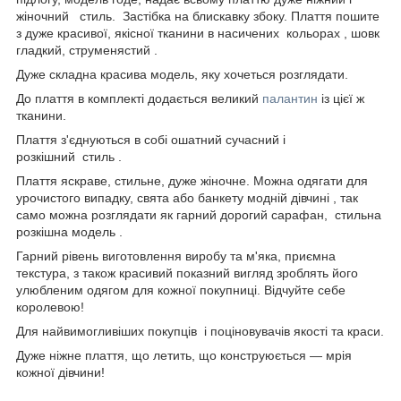
жіночний стиль. Застібка на блискавку збоку. Плаття пошите
з дуже красивої, якісної тканини в насичених кольорах , шовк
гладкий, струменястий .
Дуже складна красива модель, яку хочеться розглядати.
До плаття в комплекті додається великий
палантин
із цієї ж
тканини.
Плаття з'єднуються в собі ошатний сучасний і
розкішний стиль .
Плаття яскраве, стильне, дуже жіночне. Можна одягати для
урочистого випадку, свята або банкету модній дівчині , так
само можна розглядати як гарний дорогий сарафан, стильна
розкішна модель .
Гарний рівень виготовлення виробу та м'яка, приємна
текстура, з також красивий показний вигляд зроблять його
улюбленим одягом для кожної покупниці. Відчуйте себе
королевою!
Для найвимогливіших покупців і поціновувачів якості та краси.
Дуже ніжне плаття, що летить, що конструюється — мрія
кожної дівчини!