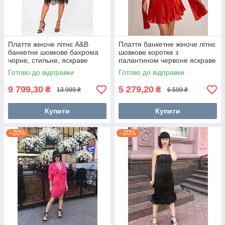
Плаття жіноче літнє A&B
Плаття банкетне жіноче літнє
банкетне шовкове бахрома
шовкове коротке з
чорне, стильне, яскраве
палантином червоне яскраве
модне
модне стильне 38
Готово до відправки
Готово до відправки
9 799,30
5 279,20
₴
₴
13 999 ₴
6 599 ₴
Купити
Купити
–20%
–20%