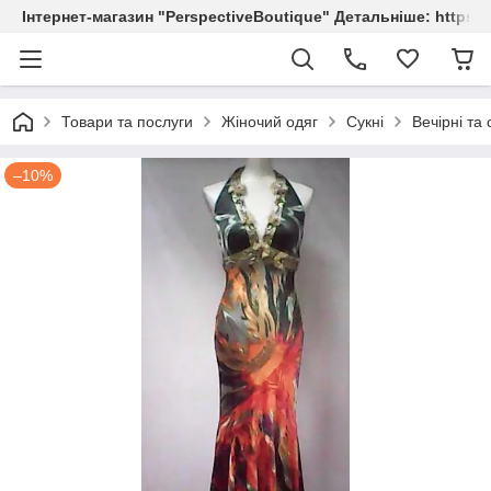
Інтернет-магазин "PerspectiveBoutique" Детальніше: https://
Товари та послуги
Жіночий одяг
Сукні
Вечірні та 
–10%