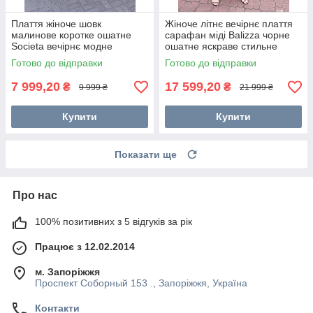
Плаття жіноче шовк
Жіноче літнє вечірнє плаття
малинове коротке ошатне
сарафан міді Balizza чорне
Societa вечірнє модне
ошатне яскраве стильне
яскраве
молодіжне
Готово до відправки
Готово до відправки
7 999,20
17 599,20
₴
₴
9 999 ₴
21 999 ₴
Купити
Купити
Показати ще
Про нас
100% позитивних з 5 відгуків за рік
Працює з 12.02.2014
м. Запоріжжя
Проспект Соборный 153 ., Запоріжжя, Україна
Контакти