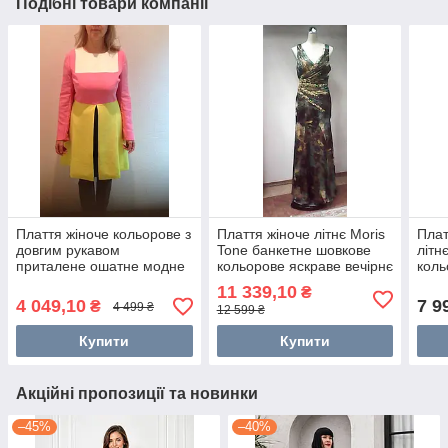
Подібні товари компанії
Плаття жіноче кольорове з
Плаття жіноче літнє Moris
Плат
довгим рукавом
Tone банкетне шовкове
літн
приталене ошатне модне
кольорове яскраве вечірнє
коль
стильне повсякденне
стил
11 339,10
₴
4 049,10
7 9
₴
4 499 ₴
12 599 ₴
Купити
Купити
Акційні пропозиції та новинки
–45%
–40%