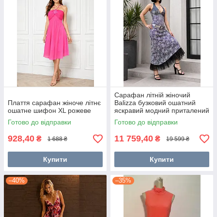
Сарафан літній жіночий
Плаття сарафан жіноче літнє
Balizza бузковий ошатний
ошатне шифон XL рожеве
яскравий модний приталений
Готово до відправки
Готово до відправки
928,40
11 759,40
₴
₴
1 688 ₴
19 599 ₴
Купити
Купити
–40%
–35%