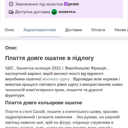
Замовлення під захистом
Доступна доставка
Опис
Характеристики
Доставка
Оплата
Умови 
Опис
Плаття довге ошатне в підлогу
S&D , банкетна колекція
2022 г.
Виробництво Франція ,
експортний в
аріант, виріб високої якості від відомого
виробника ошатної
жіночого одягу
. Відповідає всім нормам і
вимогам кращого світового рівня одягу з використанням нових
технологій комп'ютерного крою, пошиття та дорогої
фурнітури.
Плаття довге кольорове ошатне
Плаття в стилі Cavalli, пошите з єгипетського шовку, красиво
задрапірований і розшите камінням , без рукава, на широкій
зав'язці навколо шиї, крій на фігурі, спідниця струмлива в
підлогу, модель годе, надає всьому платтю дуже ніжний і