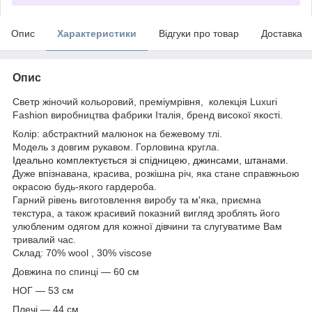
Опис
Характеристики
Відгуки про товар
Доставка
Опис
Светр жіночий кольоровий, преміумрівня, колекція Luxuri
Fashion виробництва фабрики Італія, бренд високої якості.
Колір: абстрактний малюнок на бежевому тлі.
Модель з довгим рукавом. Горловина кругла.
Ідеально комплектується зі спідницею, джинсами, штанами.
Дуже впізнавана, красива, розкішна річ, яка стане справжньою
окрасою будь-якого гардероба.
Гарний рівень виготовлення виробу та м'яка, приємна
текстура, а також красивий показний вигляд зроблять його
улюбленим одягом для кожної дівчини та слугуватиме Вам
тривалий час.
Склад: 70% wool , 30% viscose
Довжина по спинці — 60 см
НОГ — 53 см
Плечі — 44 см