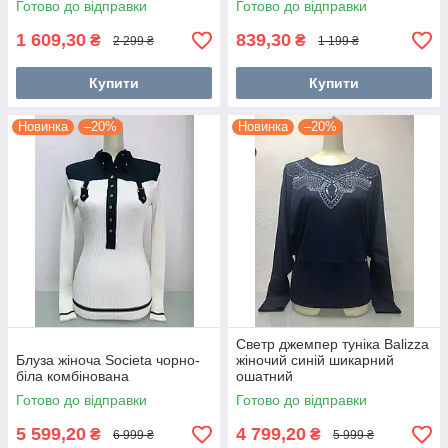
Готово до відправки
Готово до відправки
1 609,30
839,30
₴
₴
2 299 ₴
1 199 ₴
Купити
Купити
Новинка
–20%
Новинка
–20%
Светр джемпер туніка Balizza
Блуза жіноча Societa чорно-
жіночий синій шикарний
біла комбінована
ошатний
Готово до відправки
Готово до відправки
5 599,20
4 799,20
₴
₴
6 999 ₴
5 999 ₴