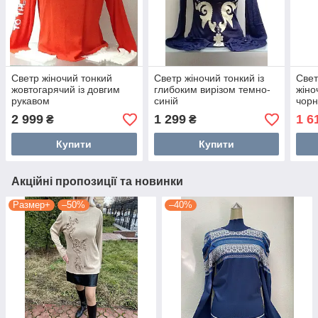
Светр жіночий тонкий
Светр жіночий тонкий із
Свет
жовтогарячий із довгим
глибоким вирізом темно-
жіно
рукавом
синій
чор
2 999
1 299
1 6
₴
₴
Купити
Купити
Акційні пропозиції та новинки
Размер+
–50%
–40%