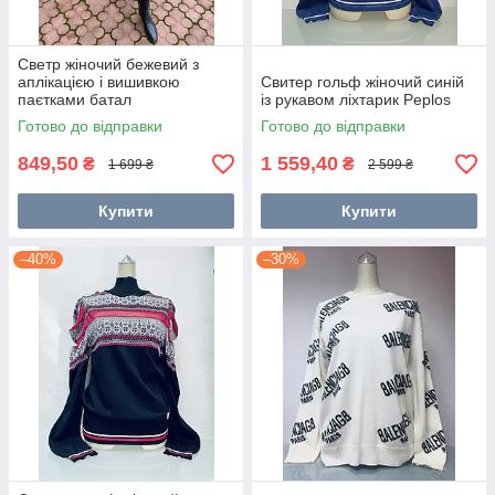
Светр жіночий бежевий з
аплікацією і вишивкою
Свитер гольф жіночий синій
паєтками батал
із рукавом ліхтарик Peplos
Готово до відправки
Готово до відправки
849,50
1 559,40
₴
₴
1 699 ₴
2 599 ₴
Купити
Купити
–40%
–30%