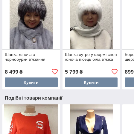
Шапка жіноча з
Шапка хутро у формі сноп
Бере
чорнобурки в'язання
жіноча пісець біла в'язка
шерс
8 499
5 799
899
₴
₴
Купити
Купити
Подібні товари компанії