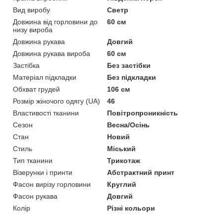
Вид виробу
Светр
Довжина від горловини до
60 см
низу вироба
Довжина рукава
Довгий
Довжина рукава вироба
60 см
Застібка
Без застібки
Матеріал підкладки
Без підкладки
Обхват грудей
106 см
Розмір жіночого одягу (UA)
46
Властивості тканини
Повітропроникність
Сезон
Весна/Осінь
Стан
Новий
Стиль
Міський
Тип тканини
Трикотаж
Візерунки і принти
Абстрактний принт
Фасон вирізу горловини
Круглий
Фасон рукава
Довгий
Колір
Різні кольори