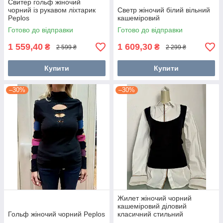
Свитер гольф жіночий
чорний із рукавом ліхтарик
Светр жіночий білий вільний
Peplos
кашеміровий
Готово до відправки
Готово до відправки
1 559,40
1 609,30
₴
₴
2 599 ₴
2 299 ₴
Купити
Купити
–30%
–30%
Жилет жіночий чорний
кашеміровий діловий
Гольф жіночий чорний Peplos
класичний стильний