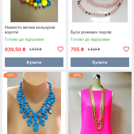
Намисто великі кольорові
короткі
Буси рожевих перлів
Готово до відправки
Готово до відправки
839,50
755
₴
₴
1 679 ₴
1 510 ₴
Купити
Купити
–50%
–30%