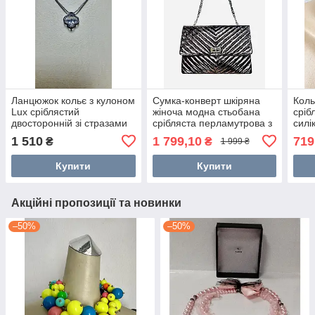
Ланцюжок кольє з кулоном
Сумка-конверт шкіряна
Коль
Lux сріблястий
жіноча модна стьобана
сріб
двосторонній зі стразами
срібляста перламутрова з
силі
Swarovski
ланцюжком
1 510
1 799,10
719
₴
₴
1 999 ₴
Купити
Купити
Акційні пропозиції та новинки
–50%
–50%