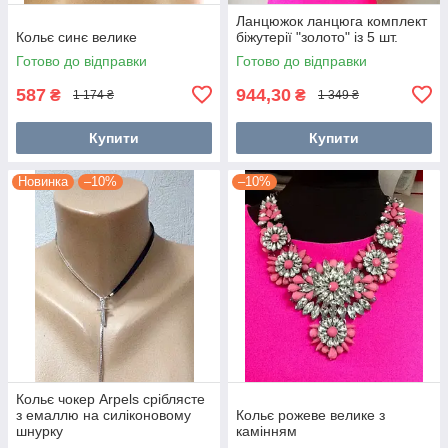
Ланцюжок ланцюга комплект
Кольє синє велике
біжутерії "золото" із 5 шт.
Готово до відправки
Готово до відправки
587
944,30
₴
₴
1 174 ₴
1 349 ₴
Купити
Купити
Новинка
–10%
–10%
Кольє чокер Arpels сріблясте
з емаллю на силіконовому
Кольє рожеве велике з
шнурку
камінням