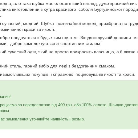
модна, але така шубка має елегантніший вигляд, дуже красивий вигл
стійка виготовлений з хутра красивого соболя Бургузинської породи
і.
сучасний, модний. Шубка незвичайної моделі, призібрана по грудя
незвичайної краси та якості.
обре поєднується з будь-яким одягом. Завдяки зручній довжини мож
ми, добре комплектується зі спортивним стилем.
ний сучасний одяг, який не просто прикрасить власницю, а й вкаже 
ний стиль, гарний вибір для леді з бездоганним смаком.
йвимогливіших покупців і справжніх поціновувачів якості та краси.
мание!
рацюємо за передоплатою від 400 грн. або 100% оплата. Швидка достав
оном.
час замовлення уточнюйте наявність і розмір.