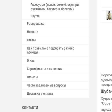
Аксесуари (пояси, ремені, окуляри,
рукавички, біжутерія, брелоки)
Взуття
Распродажа
Новости
Статьи
Как правильно подобрать размер
одежды .
О нас
Сертификаты и лицензии
Норков
Отзывы
відомо
предст
Часто задаваемые вопросы
Шуба-
Доставка и оплата
Хутро 
"Copen
КОНТАКТИ
Шубка 