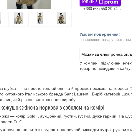
КУПИТИ З
+380 (68) 550-29-74
повернення товару протягом
У компанії підключені еле
товар не покидаючи сайту.
а шубка — не просто теплий одяг, а й предмет розкоші та гордості ї
го хутряного італійського бренда Sant Laurent. Виріб категорії Luxur
авницький рівень виготовлення виробу.
кожушок жіноча норкова з соболом на комірі
ніжки — колір Gold , аукціонний, густий, густий, дуже гарний. На шу
hagen Fur".
укорочена, пошита з шкурок поперечной викладки хутра рукави з 