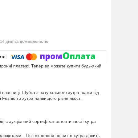
 14 днів
за домовленістю
ктронні платежі. Тепер ви можете купити будь-який
ї власниці. Шубка з натурального хутра норки від
i Feshion з хутра найвищого рівня якості,
бці є аукціонний сертифікат автентичності хутра
манжетами . Ця технологія пошиття хутра досить