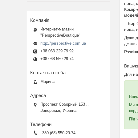
нова, 
Комір-
модел
Виріб 
Интернет-магазин
нова, 
"PerspectiveBoutique"
Дуже д
http://perspective.com.ua
джинса
+38 063 229 79 92
Розкіш
+38 068 550 29 74
Вишука
Для на
Марина
Вни
Проспект Соборный 153 .,
Ми п
Запоріжжя, Україна
корд
Під 
+380 (68) 550-29-74