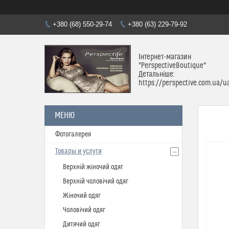
+380 (68) 550-29-74
+380 (63) 229-79-92
Інтернет-магазин
"PerspectiveBoutique"
Детальніше:
https://perspective.com.ua/u
Фотогалерея
Товары и услуги
Верхній жіночий одяг
Верхній чоловічий одяг
Жіночий одяг
Чоловічий одяг
Дитячий одяг