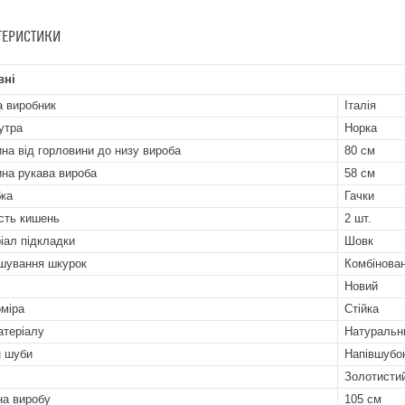
ТЕРИСТИКИ
вні
а виробник
Італія
утра
Норка
на від горловини до низу вироба
80 см
на рукава вироба
58 см
бка
Гачки
ість кишень
2 шт.
іал підкладки
Шовк
шування шкурок
Комбінова
Новий
оміра
Стійка
атеріалу
Натуральн
 шуби
Напівшубо
Золотисти
а виробу
105 см