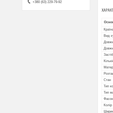
+380 (63) 229-79-92
ХАРАК
Осно
Країн
Вид х
Довжи
Довжи
Засті
Кільк
Матер
Розта
Стан
Тип к
Тип м
Фасон
Колір
Ширин