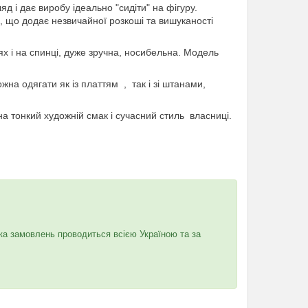
яд і дає виробу ідеально "сидіти" на фігуру.
, що додає незвичайної розкоші та вишуканості
х і на спинці, дуже зручна, носибельна. Модель
на одягати як із платтям , так і зі штанами,
на тонкий художній смак і сучасний стиль власниці.
ка замовлень проводиться всією Україною та за