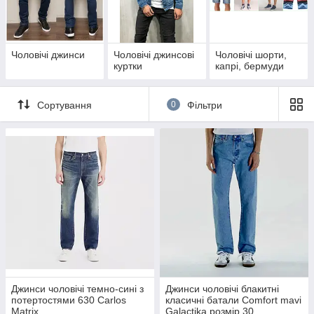
,
сучасні бренди - Zilli , Armani , Gas , Dolce&Gabbana , Iceberg
, Richmond , Energie ,GFFerre та інші
Чоловічі джинси
Чоловічі джинсові
Чоловічі шорти,
куртки
капрі, бермуди
Широкий модельний ряд , наявність розмірів та ростов -
дозволить підібрати джинси, які ідеально підійдуть для Вас ,
підкреслять особливості фігури і стануть справжнім сучасним
Сортування
0
Фільтри
прикрасою повсякденного гардероба .
Джинси чоловічі темно-сині з
Джинси чоловічі блакитні
потертостями 630 Carlos
класичні батали Comfort mavi
Matrix
Galactika розмір 30