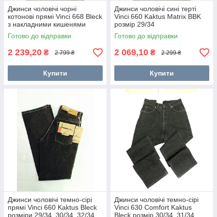
Джинси чоловічі чорні
Джинси чоловічі сині терті
котонові прямі Vinci 668 Bleck
Vinci 660 Kaktus Matrix BBK
з накладними кишенями
розмір 29/34
розмір 29/34, 31/34
Готово до відправки
Готово до відправки
2 239,20
2 069,10
₴
₴
2 799 ₴
2 299 ₴
Купити
Купити
Джинси чоловічі темно-сірі
Джинси чоловічі темно-сірі
прямі Vinci 660 Kaktus Bleck
Vinci 630 Comfort Kaktus
розміри 29/34, 30/34, 32/34
Bleck розмір 30/34, 31/34