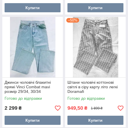
Купити
Купити
–50%
Джинси чоловічі блакитні
Штани чоловічі коттонові
прямі Vinci Combat mavi
світлі в сіру карту літо легкі
розмір 29/34, 30/34
Doramafi
Готово до відправки
Готово до відправки
2 299
949,50
₴
₴
1 899 ₴
Купити
Купити