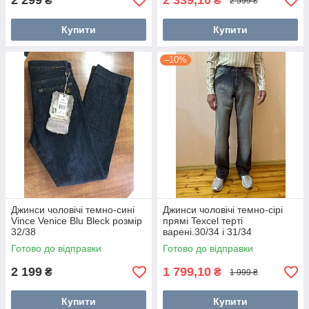
2 299
2 339,10
₴
₴
2 599 ₴
Купити
Купити
–10%
Джинси чоловічі темно-сині
Джинси чоловічі темно-сірі
Vince Venice Blu Bleck розмір
прямі Texcel терті
32/38
варені.30/34 і 31/34
Готово до відправки
Готово до відправки
2 199
1 799,10
₴
₴
1 999 ₴
Купити
Купити