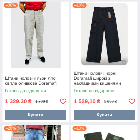
–30%
–10%
Штани чоловічі чорні
Штани чоловічі льон літо
Doramafi широкі з
світле оливкове Doramafi
накладними кишенями
Готово до відправки
Готово до відправки
1 329,30
1 529,10
₴
₴
1 899 ₴
1 699 ₴
Купити
Купити
–20%
–10%