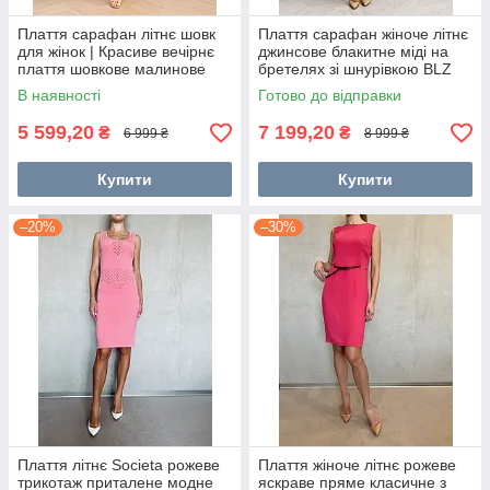
Плаття сарафан літнє шовк
Плаття сарафан жіноче літнє
для жінок | Красиве вечірнє
джинсове блакитне міді на
плаття шовкове малинове
бретелях зі шнурівкою BLZ
розмір 36
38
В наявності
Готово до відправки
5 599,20
7 199,20
₴
₴
6 999 ₴
8 999 ₴
Купити
Купити
–20%
–30%
Плаття літнє Societa рожеве
Плаття жіноче літнє рожеве
трикотаж приталене модне
яскраве пряме класичне з