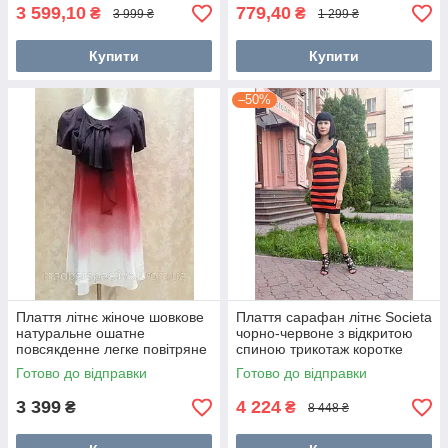
3 599,10
779,40
₴
₴
3 999 ₴
1 299 ₴
Купити
Купити
–50%
Плаття літнє жіноче шовкове
Плаття сарафан літнє Societa
натуральне ошатне
чорно-червоне з відкритою
повсякденне легке повітряне
спиною трикотаж коротке
36 розмір
модне яскраве
Готово до відправки
Готово до відправки
3 399
4 224
₴
₴
8 448 ₴