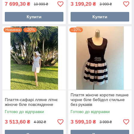
7 699,30
3 199,20
₴
₴
10 999 ₴
3 999 ₴
Купити
Купити
Новинка
–20%
–10%
Плаття жіноче коротке пишне
Плаття-сафарі лляне літнє
чорне біле бебідол стильне
жіноче біле повсякденне
без рукавів
Готово до відправки
Готово до відправки
3 513,60
3 599,10
₴
₴
4 392 ₴
3 999 ₴