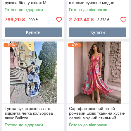
рукава біле у квітах M
шипами сучасне модне
Готово до відправки
Готово до відправки
799,20
2 702,40
₴
₴
999 ₴
3 378 ₴
Купити
Купити
–10%
–40%
Туніка сукня жіноча літо
Сарафан жіночий літній
відкрита легка кольорова
рожевий шовк тканина хустки
люкс Balizza
легкий модний стильний
Готово до відправки
Готово до відправки