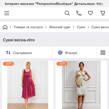
Інтернет-магазин "PerspectiveBoutique" Детальніше: https://
Товари та послуги
Жіночий одяг
Сукні
Сукні весн
Сукні весна-літо
Сортування
0
Фільтри
–20%
–20%