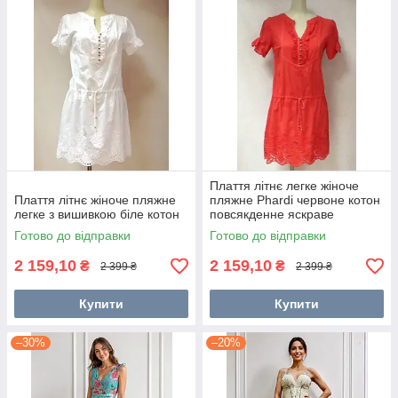
Плаття літнє легке жіноче
Плаття літнє жіноче пляжне
пляжне Phardi червоне котон
легке з вишивкою біле котон
повсякденне яскраве
Готово до відправки
Готово до відправки
2 159,10
2 159,10
₴
₴
2 399 ₴
2 399 ₴
Купити
Купити
–30%
–20%