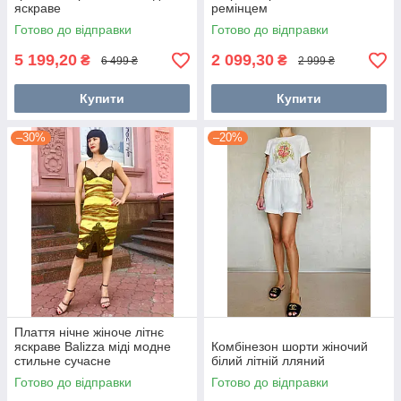
яскраве
ремінцем
Готово до відправки
Готово до відправки
5 199,20
2 099,30
₴
₴
6 499 ₴
2 999 ₴
Купити
Купити
–30%
–20%
Плаття нічне жіноче літнє
яскраве Balizza міді модне
Комбінезон шорти жіночий
стильне сучасне
білий літній лляний
Готово до відправки
Готово до відправки