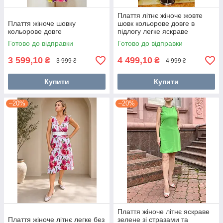
Плаття літнє жіноче жовте
Плаття жіноче шовку
шовк кольорове довге в
кольорове довге
підлогу легке яскраве
Готово до відправки
Готово до відправки
3 599,10
4 499,10
₴
₴
3 999 ₴
4 999 ₴
Купити
Купити
–20%
–20%
Плаття жіноче літнє яскраве
Плаття жіноче літнє легке без
зелене зі стразами та