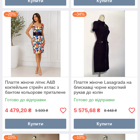
Купити
Купити
–20%
–34%
Плаття жіноче літнє A&B
Плаття жіноче Lasagrada на
коктейльне стрейч атлас з
блискавці чорне короткий
бантом кольорове приталене
рукав до колін
по фігурі яскраве стильне
Готово до відправки
Готово до відправки
4 479,20
5 575,68
₴
₴
5 599 ₴
8 448 ₴
Купити
Купити
–10%
–10%