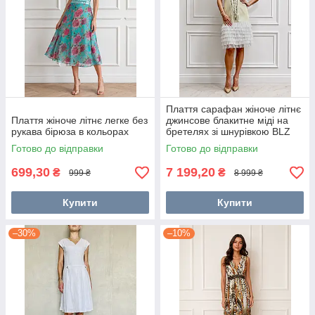
Плаття сарафан жіноче літнє
Плаття жіноче літнє легке без
джинсове блакитне міді на
рукава бірюза в кольорах
бретелях зі шнурівкою BLZ
Готово до відправки
Готово до відправки
699,30
7 199,20
₴
₴
999 ₴
8 999 ₴
Купити
Купити
–30%
–10%